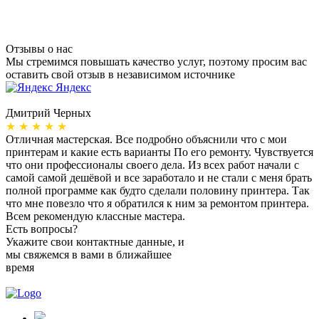
Отзывы о нас
Мы стремимся повышать качество услуг, поэтому просим вас
оставить свой отзыв в независимом источнике
Яндекс
Дмитрий Черных
А
★ ★ ★ ★ ★
Отличная мастерская. Все подробно объяснили что с мои
Н
принтерам и какие есть варианты По его ремонту. Чувствуется
п
что они профессионалы своего дела. Из всех работ начали с
п
самой самой дешёвой и все заработало и не стали с меня брать
п
полной программе как будто сделали половину принтера. Так
о
что мне повезло что я обратился к ним за ремонтом принтера.
о
Всем рекомендую классные мастера.
б
Есть вопросы?
Укажите свои контактные данные, и
мы свяжемся в вами в ближайшее
время