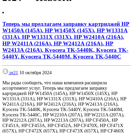
Теперь мы предлагаем заправку картриджей HP
W1450A (145A), HP W1450X (145X), HP W1331A
(331A), HP W1331X (331X), HP W2410A (216A),
HP W2411A (216A), HP W2412A (216A), HP
W2413A (216A), Kyocera TK-5440K, Kyocera TK-
5440Y, Kyocera TK-5440M, Kyocera TK-5440C
pr21
10 октября 2024
Мы рады сообщить, что наша компания расширила
ассортимент услуг.
Теперь мы предлагаем заправку
картриджей HP W1450A (145A), HP W1450X (145X), HP
W1331A (331A), HP W1331X (331X), HP W2410A (216A), HP
W2411A (216A), HP W2412A (216A), HP W2413A (216A),
Kyocera TK-5440K, Kyocera TK-5440Y, Kyocera TK-5440M,
Kyocera TK-5440C, HP W2210A (207A), HP W2211A (207A),
HP W2212A (207A), HP W2213A (207A), HP CF450A, HP
CF451A, HP CF453A, HP CF452A, HP CF470X, HP CF471X
(657X), HP CF472X (657X), HP CF473X (657X), HP CF460X