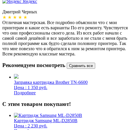
Яндекс
Дмитрий Черных
А
★ ★ ★ ★ ★
Отличная мастерская. Все подробно объяснили что с мои
Н
принтерам и какие есть варианты По его ремонту. Чувствуется
п
что они профессионалы своего дела. Из всех работ начали с
п
самой самой дешёвой и все заработало и не стали с меня брать
п
полной программе как будто сделали половину принтера. Так
о
что мне повезло что я обратился к ним за ремонтом принтера.
о
Всем рекомендую классные мастера.
б
Рекомендуем посмотреть
Заправка картриджа Brother TN-6600
Цена : 1 350 руб.
Подробнее
С этим товаром покупают!
Картридж Samsung ML-D2850B
Цена : 2 230 руб.