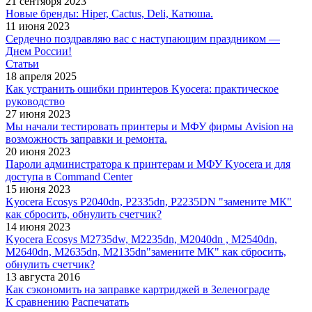
21 сентября 2023
Новые бренды: Hiper, Cactus, Deli, Катюша.
11 июня 2023
Сердечно поздравляю вас с наступающим праздником —
Днем России!
Статьи
18 апреля 2025
Как устранить ошибки принтеров Kyocera: практическое
руководство
27 июня 2023
Мы начали тестировать принтеры и МФУ фирмы Avision на
возможность заправки и ремонта.
20 июня 2023
Пароли администратора к принтерам и МФУ Kyocera и для
доступа в Command Center
15 июня 2023
Kyocera Ecosys P2040dn, P2335dn, P2235DN "замените МК"
как сбросить, обнулить счетчик?
14 июня 2023
Kyocera Ecosys M2735dw, M2235dn, M2040dn , M2540dn,
M2640dn, M2635dn, M2135dn"замените МК" как сбросить,
обнулить счетчик?
13 августа 2016
Как сэкономить на заправке картриджей в Зеленограде
К сравнению
Распечатать