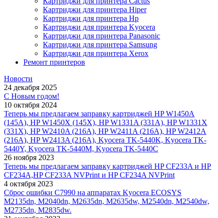
Картриджи для принтера Cactus
Картриджи для принтера Hiper
Картриджи для принтера Hp
Картриджи для принтера Kyocera
Картриджи для принтера Panasonic
Картриджи для принтера Samsung
Картриджи для принтера Xerox
Ремонт принтеров
Новости
24 декабря 2025
С Новым годом!
10 октября 2024
Теперь мы предлагаем заправку картриджей HP W1450A
(145A), HP W1450X (145X), HP W1331A (331A), HP W1331X
(331X), HP W2410A (216A), HP W2411A (216A), HP W2412A
(216A), HP W2413A (216A), Kyocera TK-5440K, Kyocera TK-
5440Y, Kyocera TK-5440M, Kyocera TK-5440C
26 ноября 2023
Теперь мы предлагаем заправку картриджей HP CF233A и HP
CF234A,HP CF233A NVPrint и HP CF234A NVPrint
4 октября 2023
Сброс ошибки С7990 на аппаратах Kyocera ECOSYS
M2135dn, M2040dn, M2635dn, M2635dw, M2540dn, M2540dw,
M2735dn, M2835dw.