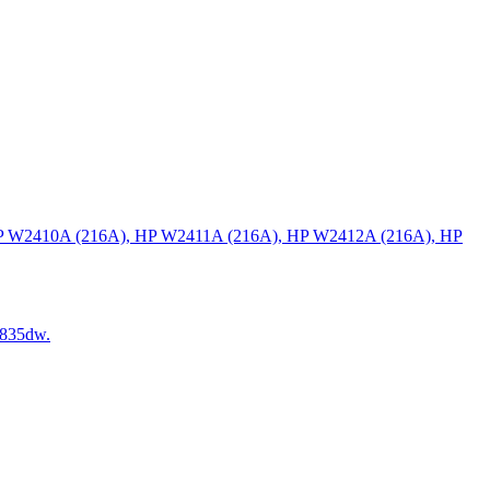
P W2410A (216A), HP W2411A (216A), HP W2412A (216A), HP
835dw.