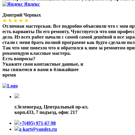
Яндекс
Дмитрий Черных
★ ★ ★ ★ ★
Отличная мастерская. Все подробно объяснили что с мои п
есть варианты По его ремонту. Чувствуется что они профес
дела. Из всех работ начали с самой самой дешёвой и все зара
стали с меня брать полной программе как будто сделали по
Так что мне повезло что я обратился к ним за ремонтом при
рекомендую классные мастера.
Есть вопросы?
Укажите свои контактные данные, и
мы свяжемся в вами в ближайшее
время
г.Зеленоград,
Центральный пр-кт,
корп.433, 7 подъезд, офис 217
+7(495) 971-67-98
z-kart@yandex.ru