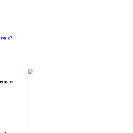
етчик?
лением