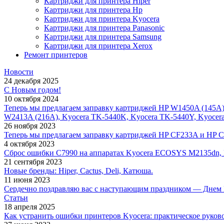
Картриджи для принтера Hiper
Картриджи для принтера Hp
Картриджи для принтера Kyocera
Картриджи для принтера Panasonic
Картриджи для принтера Samsung
Картриджи для принтера Xerox
Ремонт принтеров
Новости
24 декабря 2025
С Новым годом!
10 октября 2024
Теперь мы предлагаем заправку картриджей HP W1450A (145A
W2413A (216A), Kyocera TK-5440K, Kyocera TK-5440Y, Kyocer
26 ноября 2023
Теперь мы предлагаем заправку картриджей HP CF233A и HP 
4 октября 2023
Сброс ошибки С7990 на аппаратах Kyocera ECOSYS M2135dn,
21 сентября 2023
Новые бренды: Hiper, Cactus, Deli, Катюша.
11 июня 2023
Сердечно поздравляю вас с наступающим праздником — Днем 
Статьи
18 апреля 2025
Как устранить ошибки принтеров Kyocera: практическое руков