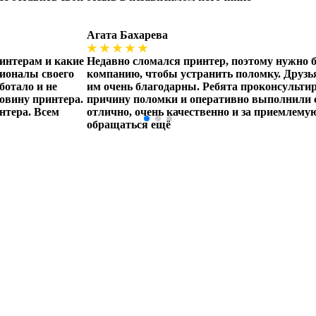
Агата Бахарева
★ ★ ★ ★ ★
ринтерам и какие
Недавно сломался принтер, поэтому нужно
сионалы своего
компанию, чтобы устранить поломку. Друзья
ботало и не
им очень благодарны. Ребята проконсульти
ловину принтера.
причину поломки и оперативно выполнили с
нтера. Всем
отлично, очень качественно и за приемлемую
обращаться ещё