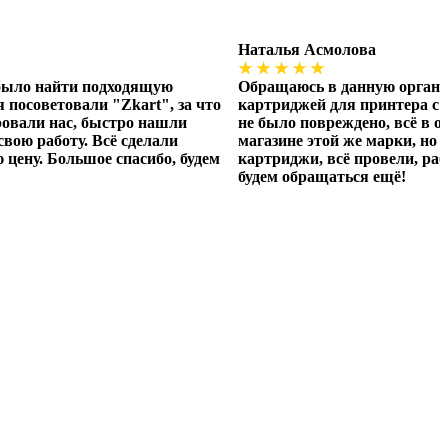
Наталья Асмолова
★ ★ ★ ★ ★
 было найти подходящую
Обращаюсь в данную организ
 посоветовали "Zkart", за что
картриджей для принтера с д
ровали нас, быстро нашли
не было повреждено, всё в о
вою работу. Всё сделали
магазине этой же марки, но 
 цену. Большое спасибо, будем
картриджи, всё провели, раб
будем обращаться ещё!