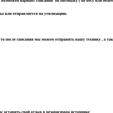
озможен вариант списания по погонажу ( по весу или объем
ика или отправляется на утилизацию.
то после списания мы можем отправить вашу технику , а так
с оставить свой отзыв в независимом источнике