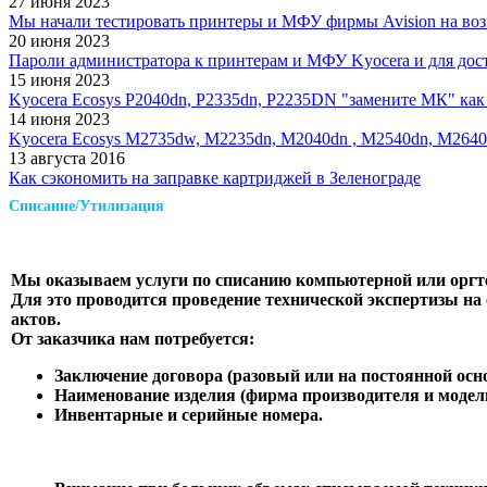
27 июня 2023
Мы начали тестировать принтеры и МФУ фирмы Avision на воз
20 июня 2023
Пароли администратора к принтерам и МФУ Kyocera и для дос
15 июня 2023
Kyocera Ecosys P2040dn, P2335dn, P2235DN "замените МК" как 
14 июня 2023
Kyocera Ecosys M2735dw, M2235dn, M2040dn , M2540dn, M2640
13 августа 2016
Как сэкономить на заправке картриджей в Зеленограде
Списание/Утилизация
Мы оказываем услуги по списанию компьютерной или оргте
Для это проводится проведение технической экспертизы на
актов.
От заказчика нам потребуется:
Заключение договора (разовый или на постоянной осн
Наименование изделия (фирма производителя и модел
Инвентарные и серийные номера.