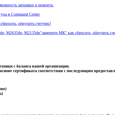
можность заправки и ремонта.
тупа в Command Center
сбросить, обнулить счетчик?
dn, M2635dn, M2135dn"замените МК" как сбросить, обнулить сч
хники с баланса вашей организации.
 основе сертификата соответствия с последующим предостав
ове)
ь)