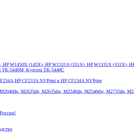
), HP W1450X (145X), HP W1331A (331A), HP W1331X (331X), H
a TK-5440M, Kyocera TK-5440C
CF234A,HP CF233A NVPrint и HP CF234A NVPrint
 M2040dn, M2635dn, M2635dw, M2540dn, M2540dw, M2735dn, M2
России!
одство