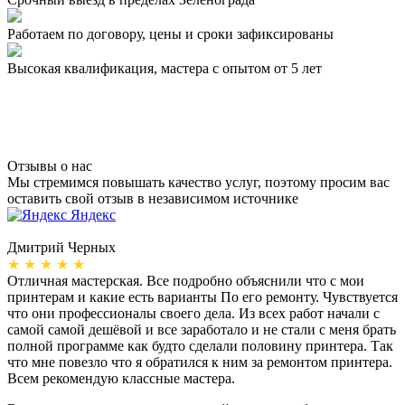
Работаем по договору,
цены и сроки зафиксированы
Высокая квалификация,
мастера с опытом от 5 лет
Отзывы о нас
Мы стремимся повышать качество услуг, поэтому просим вас
оставить свой отзыв в независимом источнике
Яндекс
Дмитрий Черных
А
★ ★ ★ ★ ★
Отличная мастерская. Все подробно объяснили что с мои
Н
принтерам и какие есть варианты По его ремонту. Чувствуется
п
что они профессионалы своего дела. Из всех работ начали с
п
самой самой дешёвой и все заработало и не стали с меня брать
п
полной программе как будто сделали половину принтера. Так
о
что мне повезло что я обратился к ним за ремонтом принтера.
о
Всем рекомендую классные мастера.
б