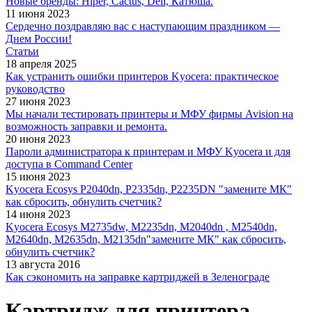
Новые бренды: Hiper, Cactus, Deli, Катюша.
11 июня 2023
Сердечно поздравляю вас с наступающим праздником —
Днем России!
Статьи
18 апреля 2025
Как устранить ошибки принтеров Kyocera: практическое
руководство
27 июня 2023
Мы начали тестировать принтеры и МФУ фирмы Avision на
возможность заправки и ремонта.
20 июня 2023
Пароли администратора к принтерам и МФУ Kyocera и для
доступа в Command Center
15 июня 2023
Kyocera Ecosys P2040dn, P2335dn, P2235DN "замените МК"
как сбросить, обнулить счетчик?
14 июня 2023
Kyocera Ecosys M2735dw, M2235dn, M2040dn , M2540dn,
M2640dn, M2635dn, M2135dn"замените МК" как сбросить,
обнулить счетчик?
13 августа 2016
Как сэкономить на заправке картриджей в Зеленограде
Картридж для принтера