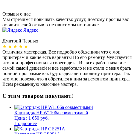
Отзывы о нас
Мы стремимся повышать качество услуг, поэтому просим вас
оставить свой отзыв в независимом источнике
Яндекс
Дмитрий Черных
А
★ ★ ★ ★ ★
Отличная мастерская. Все подробно объяснили что с мои
Н
принтерам и какие есть варианты По его ремонту. Чувствуется
п
что они профессионалы своего дела. Из всех работ начали с
п
самой самой дешёвой и все заработало и не стали с меня брать
п
полной программе как будто сделали половину принтера. Так
о
что мне повезло что я обратился к ним за ремонтом принтера.
о
Всем рекомендую классные мастера.
б
С этим товаром покупают!
Картридж HP W1106a совместимый
Цена : 1 650 руб.
Подробнее