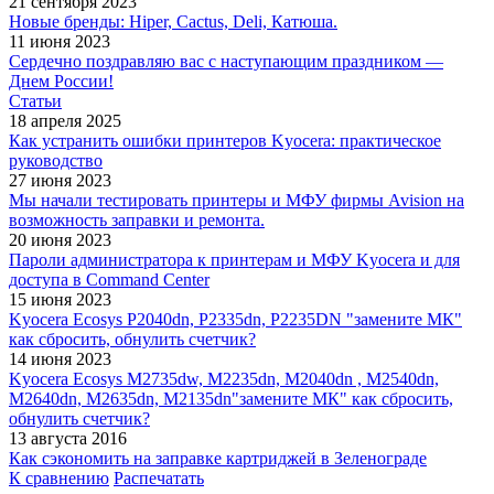
21 сентября 2023
Новые бренды: Hiper, Cactus, Deli, Катюша.
11 июня 2023
Сердечно поздравляю вас с наступающим праздником —
Днем России!
Статьи
18 апреля 2025
Как устранить ошибки принтеров Kyocera: практическое
руководство
27 июня 2023
Мы начали тестировать принтеры и МФУ фирмы Avision на
возможность заправки и ремонта.
20 июня 2023
Пароли администратора к принтерам и МФУ Kyocera и для
доступа в Command Center
15 июня 2023
Kyocera Ecosys P2040dn, P2335dn, P2235DN "замените МК"
как сбросить, обнулить счетчик?
14 июня 2023
Kyocera Ecosys M2735dw, M2235dn, M2040dn , M2540dn,
M2640dn, M2635dn, M2135dn"замените МК" как сбросить,
обнулить счетчик?
13 августа 2016
Как сэкономить на заправке картриджей в Зеленограде
К сравнению
Распечатать