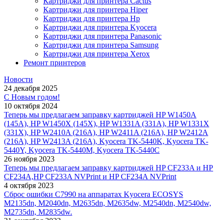
Картриджи для принтера Cactus
Картриджи для принтера Hiper
Картриджи для принтера Hp
Картриджи для принтера Kyocera
Картриджи для принтера Panasonic
Картриджи для принтера Samsung
Картриджи для принтера Xerox
Ремонт принтеров
Новости
24 декабря 2025
С Новым годом!
10 октября 2024
Теперь мы предлагаем заправку картриджей HP W1450A
(145A), HP W1450X (145X), HP W1331A (331A), HP W1331X
(331X), HP W2410A (216A), HP W2411A (216A), HP W2412A
(216A), HP W2413A (216A), Kyocera TK-5440K, Kyocera TK-
5440Y, Kyocera TK-5440M, Kyocera TK-5440C
26 ноября 2023
Теперь мы предлагаем заправку картриджей HP CF233A и HP
CF234A,HP CF233A NVPrint и HP CF234A NVPrint
4 октября 2023
Сброс ошибки С7990 на аппаратах Kyocera ECOSYS
M2135dn, M2040dn, M2635dn, M2635dw, M2540dn, M2540dw,
M2735dn, M2835dw.