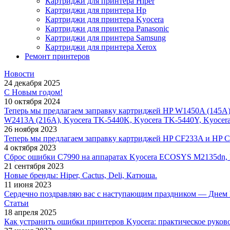
Картриджи для принтера Hiper
Картриджи для принтера Hp
Картриджи для принтера Kyocera
Картриджи для принтера Panasonic
Картриджи для принтера Samsung
Картриджи для принтера Xerox
Ремонт принтеров
Новости
24 декабря 2025
С Новым годом!
10 октября 2024
Теперь мы предлагаем заправку картриджей HP W1450A (145A
W2413A (216A), Kyocera TK-5440K, Kyocera TK-5440Y, Kyocer
26 ноября 2023
Теперь мы предлагаем заправку картриджей HP CF233A и HP 
4 октября 2023
Сброс ошибки С7990 на аппаратах Kyocera ECOSYS M2135dn,
21 сентября 2023
Новые бренды: Hiper, Cactus, Deli, Катюша.
11 июня 2023
Сердечно поздравляю вас с наступающим праздником — Днем 
Статьи
18 апреля 2025
Как устранить ошибки принтеров Kyocera: практическое руков