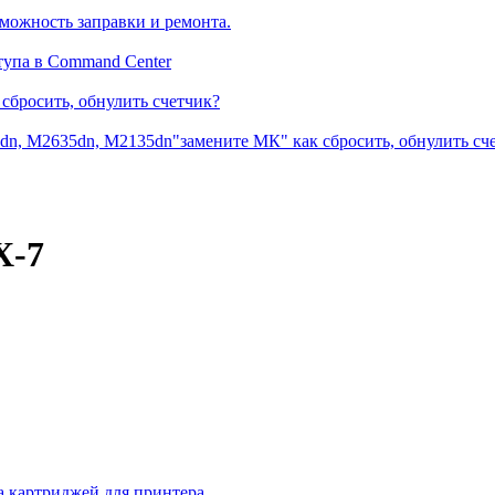
можность заправки и ремонта.
тупа в Command Center
сбросить, обнулить счетчик?
dn, M2635dn, M2135dn"замените МК" как сбросить, обнулить сч
X-7
а картриджей для принтера