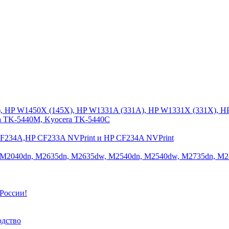
), HP W1450X (145X), HP W1331A (331A), HP W1331X (331X), H
a TK-5440M, Kyocera TK-5440C
CF234A,HP CF233A NVPrint и HP CF234A NVPrint
 M2040dn, M2635dn, M2635dw, M2540dn, M2540dw, M2735dn, M2
России!
одство