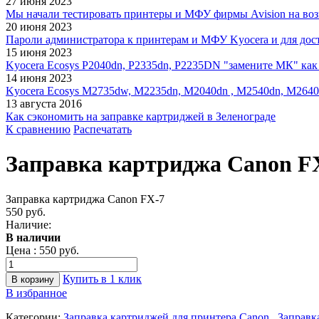
27 июня 2023
Мы начали тестировать принтеры и МФУ фирмы Avision на воз
20 июня 2023
Пароли администратора к принтерам и МФУ Kyocera и для дос
15 июня 2023
Kyocera Ecosys P2040dn, P2335dn, P2235DN "замените МК" как 
14 июня 2023
Kyocera Ecosys M2735dw, M2235dn, M2040dn , M2540dn, M2640
13 августа 2016
Как сэкономить на заправке картриджей в Зеленограде
К сравнению
Распечатать
Заправка картриджа Canon F
Заправка картриджа Canon FX-7
550 руб.
Наличие:
В наличии
Цена :
550 руб.
Купить в 1 клик
В избранное
Категории:
Заправка картриджей для принтера Canon
Заправк