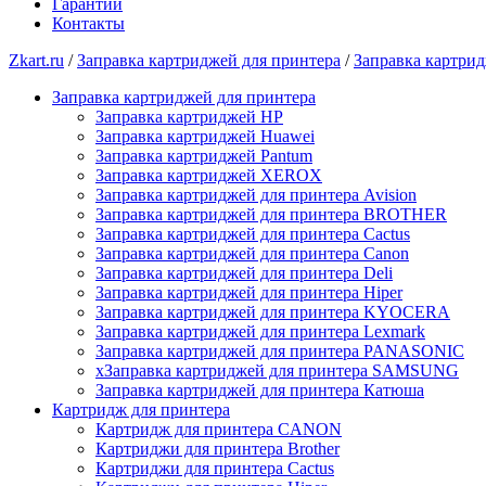
Гарантии
Контакты
Zkart.ru
/
Заправка картриджей для принтера
/
Заправка картрид
Заправка картриджей для принтера
Заправка картриджей HP
Заправка картриджей Huawei
Заправка картриджей Pantum
Заправка картриджей XEROX
Заправка картриджей для принтера Avision
Заправка картриджей для принтера BROTHER
Заправка картриджей для принтера Cactus
Заправка картриджей для принтера Canon
Заправка картриджей для принтера Deli
Заправка картриджей для принтера Hiper
Заправка картриджей для принтера KYOCERA
Заправка картриджей для принтера Lexmark
Заправка картриджей для принтера PANASONIC
xЗаправка картриджей для принтера SAMSUNG
Заправка картриджей для принтера Катюша
Картридж для принтера
Картридж для принтера CANON
Картриджи для принтера Brother
Картриджи для принтера Cactus