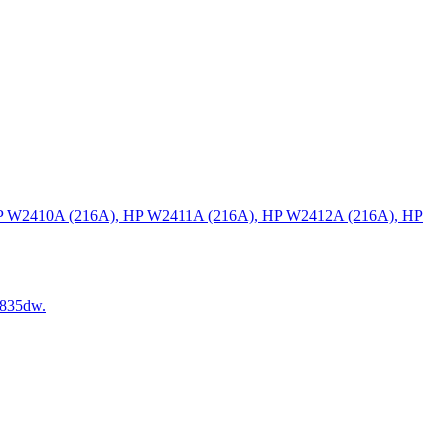
P W2410A (216A), HP W2411A (216A), HP W2412A (216A), HP
835dw.