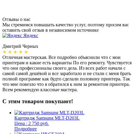
Отзывы о нас
Мы стремимся повышать качество услуг, поэтому просим вас
оставить свой отзыв в независимом источнике
Яндекс
Дмитрий Черных
А
★ ★ ★ ★ ★
Отличная мастерская. Все подробно объяснили что с мои
Н
принтерам и какие есть варианты По его ремонту. Чувствуется
п
что они профессионалы своего дела. Из всех работ начали с
п
самой самой дешёвой и все заработало и не стали с меня брать
п
полной программе как будто сделали половину принтера. Так
о
что мне повезло что я обратился к ним за ремонтом принтера.
о
Всем рекомендую классные мастера.
б
С этим товаром покупают!
Картридж Samsung MLT-D203L
Цена : 2 750 руб.
Подробнее