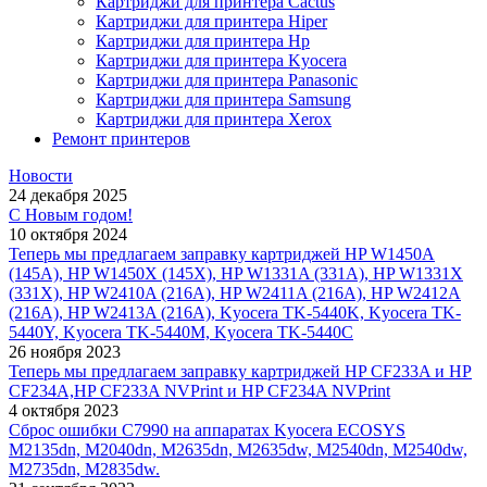
Картриджи для принтера Cactus
Картриджи для принтера Hiper
Картриджи для принтера Hp
Картриджи для принтера Kyocera
Картриджи для принтера Panasonic
Картриджи для принтера Samsung
Картриджи для принтера Xerox
Ремонт принтеров
Новости
24 декабря 2025
С Новым годом!
10 октября 2024
Теперь мы предлагаем заправку картриджей HP W1450A
(145A), HP W1450X (145X), HP W1331A (331A), HP W1331X
(331X), HP W2410A (216A), HP W2411A (216A), HP W2412A
(216A), HP W2413A (216A), Kyocera TK-5440K, Kyocera TK-
5440Y, Kyocera TK-5440M, Kyocera TK-5440C
26 ноября 2023
Теперь мы предлагаем заправку картриджей HP CF233A и HP
CF234A,HP CF233A NVPrint и HP CF234A NVPrint
4 октября 2023
Сброс ошибки С7990 на аппаратах Kyocera ECOSYS
M2135dn, M2040dn, M2635dn, M2635dw, M2540dn, M2540dw,
M2735dn, M2835dw.