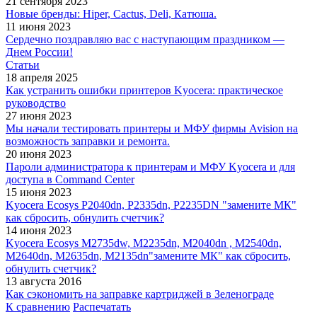
21 сентября 2023
Новые бренды: Hiper, Cactus, Deli, Катюша.
11 июня 2023
Сердечно поздравляю вас с наступающим праздником —
Днем России!
Статьи
18 апреля 2025
Как устранить ошибки принтеров Kyocera: практическое
руководство
27 июня 2023
Мы начали тестировать принтеры и МФУ фирмы Avision на
возможность заправки и ремонта.
20 июня 2023
Пароли администратора к принтерам и МФУ Kyocera и для
доступа в Command Center
15 июня 2023
Kyocera Ecosys P2040dn, P2335dn, P2235DN "замените МК"
как сбросить, обнулить счетчик?
14 июня 2023
Kyocera Ecosys M2735dw, M2235dn, M2040dn , M2540dn,
M2640dn, M2635dn, M2135dn"замените МК" как сбросить,
обнулить счетчик?
13 августа 2016
Как сэкономить на заправке картриджей в Зеленограде
К сравнению
Распечатать