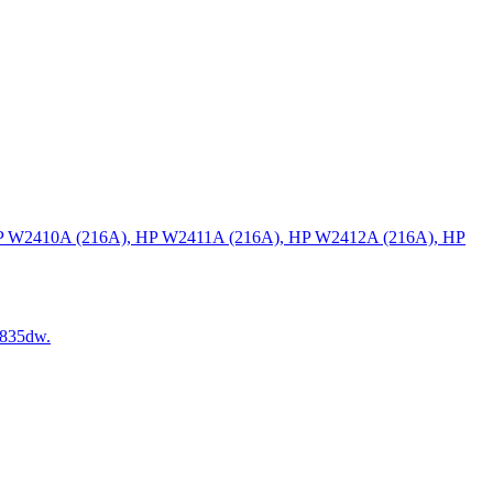
P W2410A (216A), HP W2411A (216A), HP W2412A (216A), HP
835dw.