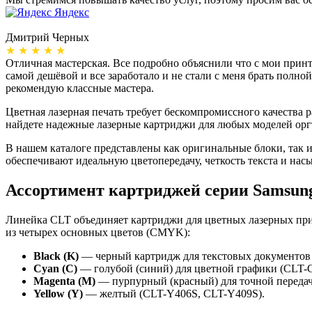
Яндекс
Дмитрий Черных
★ ★ ★ ★ ★
Отличная мастерская. Все подробно объяснили что с мои принте
самой дешёвой и все заработало и не стали с меня брать полно
рекомендую классные мастера.
Цветная лазерная печать требует бескомпромиссного качества
найдете надежные лазерные картриджи для любых моделей орг
В нашем каталоге представлены как оригинальные блоки, так 
обеспечивают идеальную цветопередачу, четкость текста и нас
Ассортимент картриджей серии Samsung
Линейка CLT объединяет картриджи для цветных лазерных пр
из четырех основных цветов (CMYK):
Black (K)
— черный картридж для текстовых документов
Cyan (C)
— голубой (синий) для цветной графики (CLT-
Magenta (M)
— пурпурный (красный) для точной переда
Yellow (Y)
— желтый (CLT-Y406S, CLT-Y409S).