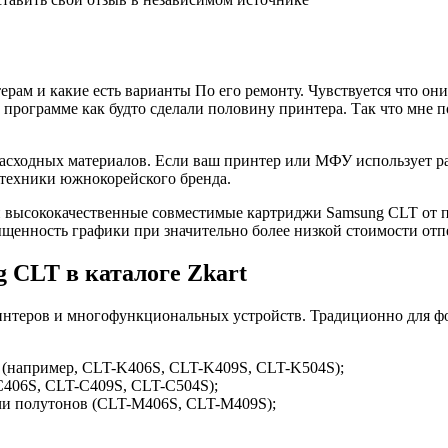
рам и какие есть варианты По его ремонту. Чувствуется что они
й программе как будто сделали половину принтера. Так что мне п
 расходных материалов. Если ваш принтер или МФУ использует 
техники южнокорейского бренда.
и высококачественные совместимые картриджи Samsung CLT от пр
ыщенность графики при значительно более низкой стоимости отп
 CLT в каталоге Zkart
интеров и многофункциональных устройств. Традиционно для ф
 (например, CLT-K406S, CLT-K409S, CLT-K504S);
C406S, CLT-C409S, CLT-C504S);
чи полутонов (CLT-M406S, CLT-M409S);