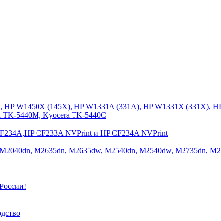
), HP W1450X (145X), HP W1331A (331A), HP W1331X (331X), H
a TK-5440M, Kyocera TK-5440C
CF234A,HP CF233A NVPrint и HP CF234A NVPrint
 M2040dn, M2635dn, M2635dw, M2540dn, M2540dw, M2735dn, M2
России!
одство