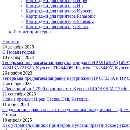
Картриджи для принтера Hiper
Картриджи для принтера Hp
Картриджи для принтера Kyocera
Картриджи для принтера Panasonic
Картриджи для принтера Samsung
Картриджи для принтера Xerox
Ремонт принтеров
Новости
24 декабря 2025
С Новым годом!
10 октября 2024
Теперь мы предлагаем заправку картриджей HP W1450A (145A
W2413A (216A), Kyocera TK-5440K, Kyocera TK-5440Y, Kyocer
26 ноября 2023
Теперь мы предлагаем заправку картриджей HP CF233A и HP 
4 октября 2023
Сброс ошибки С7990 на аппаратах Kyocera ECOSYS M2135dn,
21 сентября 2023
Новые бренды: Hiper, Cactus, Deli, Катюша.
11 июня 2023
Сердечно поздравляю вас с наступающим праздником — Днем 
Статьи
18 апреля 2025
Как устранить ошибки принтеров Kyocera: практическое руков