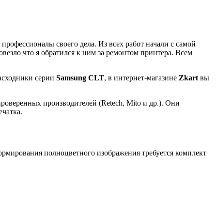
А
 профессионалы своего дела. Из всех работ начали с самой
Н
овезло что я обратился к ним за ремонтом принтера. Всем
п
о
расходники серии
Samsung CLT
, в интернет-магазине
Zkart
вы
оверенных производителей (Retech, Mito и др.). Они
ечатка.
ормирования полноцветного изображения требуется комплект