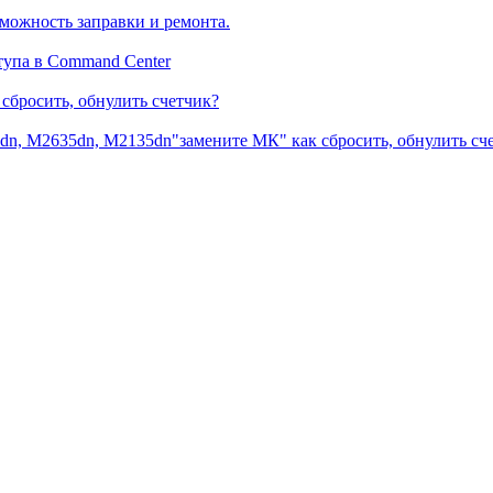
можность заправки и ремонта.
тупа в Command Center
сбросить, обнулить счетчик?
dn, M2635dn, M2135dn"замените МК" как сбросить, обнулить сч