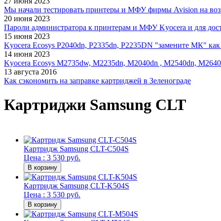
27 июня 2023
Мы начали тестировать принтеры и МФУ фирмы Avision на воз
20 июня 2023
Пароли администратора к принтерам и МФУ Kyocera и для дос
15 июня 2023
Kyocera Ecosys P2040dn, P2335dn, P2235DN "замените МК" как 
14 июня 2023
Kyocera Ecosys M2735dw, M2235dn, M2040dn , M2540dn, M2640
13 августа 2016
Как сэкономить на заправке картриджей в Зеленограде
Картриджи Samsung CLT
Картридж Samsung CLT-C504S
Цена : 3 530 руб.
Картридж Samsung CLT-K504S
Цена : 3 530 руб.