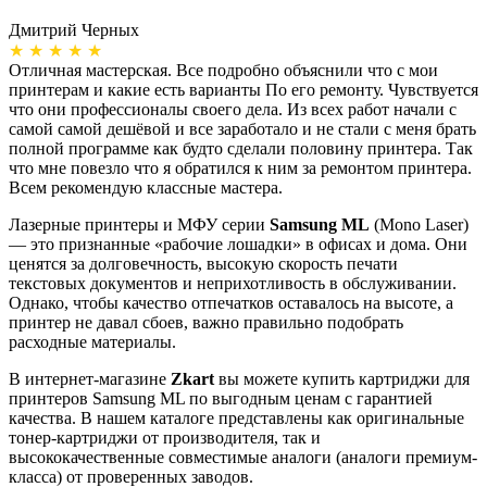
Дмитрий Черных
А
★ ★ ★ ★ ★
Отличная мастерская. Все подробно объяснили что с мои
Н
принтерам и какие есть варианты По его ремонту. Чувствуется
п
что они профессионалы своего дела. Из всех работ начали с
п
самой самой дешёвой и все заработало и не стали с меня брать
п
полной программе как будто сделали половину принтера. Так
о
что мне повезло что я обратился к ним за ремонтом принтера.
о
Всем рекомендую классные мастера.
б
Лазерные принтеры и МФУ серии
Samsung ML
(Mono Laser)
— это признанные «рабочие лошадки» в офисах и дома. Они
ценятся за долговечность, высокую скорость печати
текстовых документов и неприхотливость в обслуживании.
Однако, чтобы качество отпечатков оставалось на высоте, а
принтер не давал сбоев, важно правильно подобрать
расходные материалы.
В интернет-магазине
Zkart
вы можете купить картриджи для
принтеров Samsung ML по выгодным ценам с гарантией
качества. В нашем каталоге представлены как оригинальные
тонер-картриджи от производителя, так и
высококачественные совместимые аналоги (аналоги премиум-
класса) от проверенных заводов.