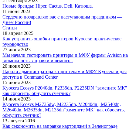
21 сентября 2023
Новые бренды: Hiper, Cactus, Deli, Катюша.
11 июня 2023
Сердечно поздравляю вас с наступающим праздником —
Днем России!
Статьи
18 апреля 2025
Как устранить ошибки принтеров Kyocera: практическое
руководство
27 июня 2023
Мы начали тестировать принтеры и МФУ фирмы Avision на
возможность заправки и ремонта.
20 июня 2023
Пароли администратора к принтерам и МФУ Kyocera и для
доступа в Command Center
15 июня 2023
Kyocera Ecosys P2040dn, P2335dn, P2235DN "замените МК"
как сбросить, обнулить счетчик?
14 июня 2023
Kyocera Ecosys M2735dw, M2235dn, M2040dn , M2540dn,
M2640dn, M2635dn, M2135dn"замените МК" как сбросить,
обнулить счетчик?
13 августа 2016
Как сэкономить на заправке картриджей в Зеленограде