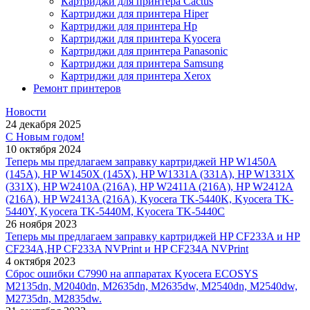
Картриджи для принтера Cactus
Картриджи для принтера Hiper
Картриджи для принтера Hp
Картриджи для принтера Kyocera
Картриджи для принтера Panasonic
Картриджи для принтера Samsung
Картриджи для принтера Xerox
Ремонт принтеров
Новости
24 декабря 2025
С Новым годом!
10 октября 2024
Теперь мы предлагаем заправку картриджей HP W1450A
(145A), HP W1450X (145X), HP W1331A (331A), HP W1331X
(331X), HP W2410A (216A), HP W2411A (216A), HP W2412A
(216A), HP W2413A (216A), Kyocera TK-5440K, Kyocera TK-
5440Y, Kyocera TK-5440M, Kyocera TK-5440C
26 ноября 2023
Теперь мы предлагаем заправку картриджей HP CF233A и HP
CF234A,HP CF233A NVPrint и HP CF234A NVPrint
4 октября 2023
Сброс ошибки С7990 на аппаратах Kyocera ECOSYS
M2135dn, M2040dn, M2635dn, M2635dw, M2540dn, M2540dw,
M2735dn, M2835dw.