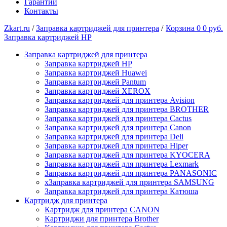
Гарантии
Контакты
Zkart.ru
/
Заправка картриджей для принтера
/
Корзина
0
0 руб.
Заправка картриджей HP
Заправка картриджей для принтера
Заправка картриджей HP
Заправка картриджей Huawei
Заправка картриджей Pantum
Заправка картриджей XEROX
Заправка картриджей для принтера Avision
Заправка картриджей для принтера BROTHER
Заправка картриджей для принтера Cactus
Заправка картриджей для принтера Canon
Заправка картриджей для принтера Deli
Заправка картриджей для принтера Hiper
Заправка картриджей для принтера KYOCERA
Заправка картриджей для принтера Lexmark
Заправка картриджей для принтера PANASONIC
xЗаправка картриджей для принтера SAMSUNG
Заправка картриджей для принтера Катюша
Картридж для принтера
Картридж для принтера CANON
Картриджи для принтера Brother