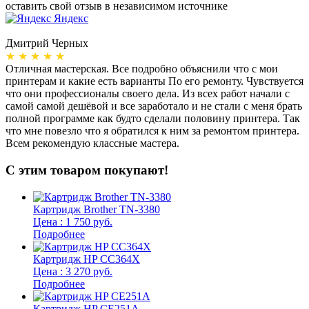
оставить свой отзыв в независимом источнике
Яндекс
Дмитрий Черных
А
★ ★ ★ ★ ★
Отличная мастерская. Все подробно объяснили что с мои
Н
принтерам и какие есть варианты По его ремонту. Чувствуется
п
что они профессионалы своего дела. Из всех работ начали с
п
самой самой дешёвой и все заработало и не стали с меня брать
п
полной программе как будто сделали половину принтера. Так
о
что мне повезло что я обратился к ним за ремонтом принтера.
о
Всем рекомендую классные мастера.
б
С этим товаром покупают!
Картридж Brother TN-3380
Цена : 1 750 руб.
Подробнее
Картридж HP CC364X
Цена : 3 270 руб.
Подробнее
Картридж HP CE251A