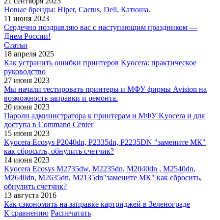
21 сентября 2023
Новые бренды: Hiper, Cactus, Deli, Катюша.
11 июня 2023
Сердечно поздравляю вас с наступающим праздником —
Днем России!
Статьи
18 апреля 2025
Как устранить ошибки принтеров Kyocera: практическое
руководство
27 июня 2023
Мы начали тестировать принтеры и МФУ фирмы Avision на
возможность заправки и ремонта.
20 июня 2023
Пароли администратора к принтерам и МФУ Kyocera и для
доступа в Command Center
15 июня 2023
Kyocera Ecosys P2040dn, P2335dn, P2235DN "замените МК"
как сбросить, обнулить счетчик?
14 июня 2023
Kyocera Ecosys M2735dw, M2235dn, M2040dn , M2540dn,
M2640dn, M2635dn, M2135dn"замените МК" как сбросить,
обнулить счетчик?
13 августа 2016
Как сэкономить на заправке картриджей в Зеленограде
К сравнению
Распечатать