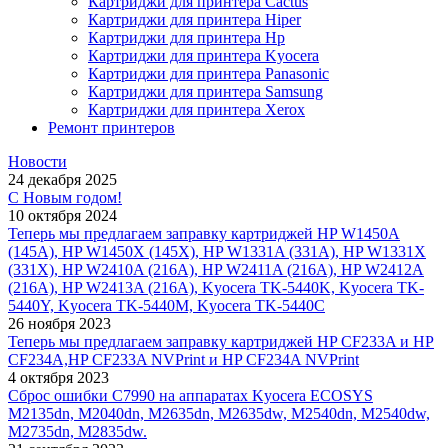
Картриджи для принтера Cactus
Картриджи для принтера Hiper
Картриджи для принтера Hp
Картриджи для принтера Kyocera
Картриджи для принтера Panasonic
Картриджи для принтера Samsung
Картриджи для принтера Xerox
Ремонт принтеров
Новости
24 декабря 2025
С Новым годом!
10 октября 2024
Теперь мы предлагаем заправку картриджей HP W1450A
(145A), HP W1450X (145X), HP W1331A (331A), HP W1331X
(331X), HP W2410A (216A), HP W2411A (216A), HP W2412A
(216A), HP W2413A (216A), Kyocera TK-5440K, Kyocera TK-
5440Y, Kyocera TK-5440M, Kyocera TK-5440C
26 ноября 2023
Теперь мы предлагаем заправку картриджей HP CF233A и HP
CF234A,HP CF233A NVPrint и HP CF234A NVPrint
4 октября 2023
Сброс ошибки С7990 на аппаратах Kyocera ECOSYS
M2135dn, M2040dn, M2635dn, M2635dw, M2540dn, M2540dw,
M2735dn, M2835dw.