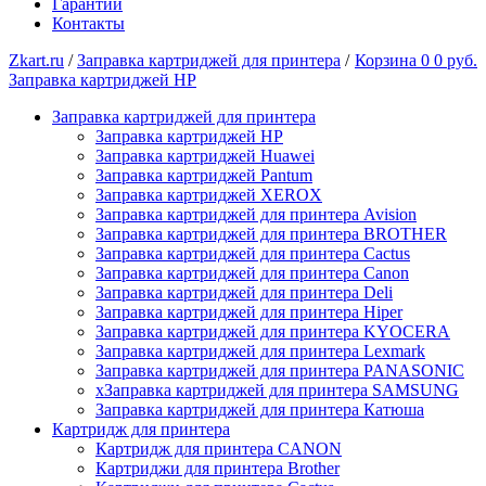
Гарантии
Контакты
Zkart.ru
/
Заправка картриджей для принтера
/
Корзина
0
0 руб.
Заправка картриджей HP
Заправка картриджей для принтера
Заправка картриджей HP
Заправка картриджей Huawei
Заправка картриджей Pantum
Заправка картриджей XEROX
Заправка картриджей для принтера Avision
Заправка картриджей для принтера BROTHER
Заправка картриджей для принтера Cactus
Заправка картриджей для принтера Canon
Заправка картриджей для принтера Deli
Заправка картриджей для принтера Hiper
Заправка картриджей для принтера KYOCERA
Заправка картриджей для принтера Lexmark
Заправка картриджей для принтера PANASONIC
xЗаправка картриджей для принтера SAMSUNG
Заправка картриджей для принтера Катюша
Картридж для принтера
Картридж для принтера CANON
Картриджи для принтера Brother