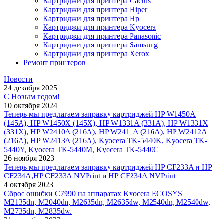
Картриджи для принтера Cactus
Картриджи для принтера Hiper
Картриджи для принтера Hp
Картриджи для принтера Kyocera
Картриджи для принтера Panasonic
Картриджи для принтера Samsung
Картриджи для принтера Xerox
Ремонт принтеров
Новости
24 декабря 2025
С Новым годом!
10 октября 2024
Теперь мы предлагаем заправку картриджей HP W1450A
(145A), HP W1450X (145X), HP W1331A (331A), HP W1331X
(331X), HP W2410A (216A), HP W2411A (216A), HP W2412A
(216A), HP W2413A (216A), Kyocera TK-5440K, Kyocera TK-
5440Y, Kyocera TK-5440M, Kyocera TK-5440C
26 ноября 2023
Теперь мы предлагаем заправку картриджей HP CF233A и HP
CF234A,HP CF233A NVPrint и HP CF234A NVPrint
4 октября 2023
Сброс ошибки С7990 на аппаратах Kyocera ECOSYS
M2135dn, M2040dn, M2635dn, M2635dw, M2540dn, M2540dw,
M2735dn, M2835dw.