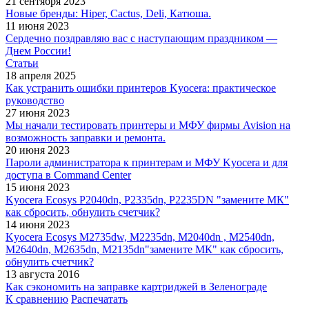
21 сентября 2023
Новые бренды: Hiper, Cactus, Deli, Катюша.
11 июня 2023
Сердечно поздравляю вас с наступающим праздником —
Днем России!
Статьи
18 апреля 2025
Как устранить ошибки принтеров Kyocera: практическое
руководство
27 июня 2023
Мы начали тестировать принтеры и МФУ фирмы Avision на
возможность заправки и ремонта.
20 июня 2023
Пароли администратора к принтерам и МФУ Kyocera и для
доступа в Command Center
15 июня 2023
Kyocera Ecosys P2040dn, P2335dn, P2235DN "замените МК"
как сбросить, обнулить счетчик?
14 июня 2023
Kyocera Ecosys M2735dw, M2235dn, M2040dn , M2540dn,
M2640dn, M2635dn, M2135dn"замените МК" как сбросить,
обнулить счетчик?
13 августа 2016
Как сэкономить на заправке картриджей в Зеленограде
К сравнению
Распечатать