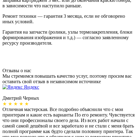
заправка картриджей 3 мес. или до окончания краски/тонера,
в зависимости что наступило раньше.
Ремонт техники — гарантия 3 месяца, если не обговорено
иных условий.
Гарантия на запчасти (ролики, узлы термозакрепления, блоки
формирования изображения и т.д.) — согласно заявленному
ресурсу производителя.
Отзывы о нас
Мы стремимся повышать качество услуг, поэтому просим вас
оставить свой отзыв в независимом источнике
Яндекс
Дмитрий Черных
А
★ ★ ★ ★ ★
Отличная мастерская. Все подробно объяснили что с мои
Н
принтерам и какие есть варианты По его ремонту. Чувствуется
п
что они профессионалы своего дела. Из всех работ начали с
п
самой самой дешёвой и все заработало и не стали с меня брать
п
полной программе как будто сделали половину принтера. Так
о
что мне повезло что я обратился к ним за ремонтом принтера.
о