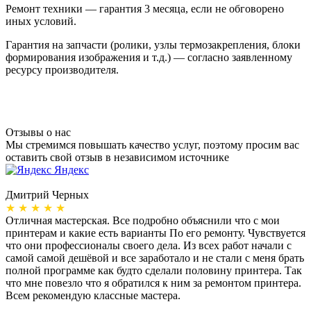
Ремонт техники — гарантия 3 месяца, если не обговорено
иных условий.
Гарантия на запчасти (ролики, узлы термозакрепления, блоки
формирования изображения и т.д.) — согласно заявленному
ресурсу производителя.
Отзывы о нас
Мы стремимся повышать качество услуг, поэтому просим вас
оставить свой отзыв в независимом источнике
Яндекс
Дмитрий Черных
А
★ ★ ★ ★ ★
Отличная мастерская. Все подробно объяснили что с мои
Н
принтерам и какие есть варианты По его ремонту. Чувствуется
п
что они профессионалы своего дела. Из всех работ начали с
п
самой самой дешёвой и все заработало и не стали с меня брать
п
полной программе как будто сделали половину принтера. Так
о
что мне повезло что я обратился к ним за ремонтом принтера.
о
Всем рекомендую классные мастера.
б