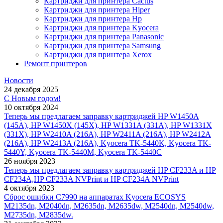
Картриджи для принтера Cactus
Картриджи для принтера Hiper
Картриджи для принтера Hp
Картриджи для принтера Kyocera
Картриджи для принтера Panasonic
Картриджи для принтера Samsung
Картриджи для принтера Xerox
Ремонт принтеров
Новости
24 декабря 2025
С Новым годом!
10 октября 2024
Теперь мы предлагаем заправку картриджей HP W1450A
(145A), HP W1450X (145X), HP W1331A (331A), HP W1331X
(331X), HP W2410A (216A), HP W2411A (216A), HP W2412A
(216A), HP W2413A (216A), Kyocera TK-5440K, Kyocera TK-
5440Y, Kyocera TK-5440M, Kyocera TK-5440C
26 ноября 2023
Теперь мы предлагаем заправку картриджей HP CF233A и HP
CF234A,HP CF233A NVPrint и HP CF234A NVPrint
4 октября 2023
Сброс ошибки С7990 на аппаратах Kyocera ECOSYS
M2135dn, M2040dn, M2635dn, M2635dw, M2540dn, M2540dw,
M2735dn, M2835dw.