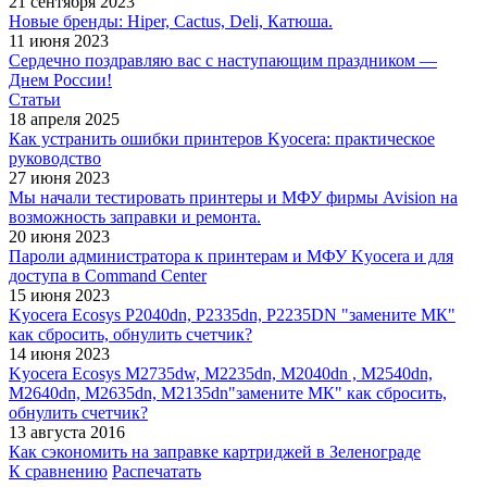
21 сентября 2023
Новые бренды: Hiper, Cactus, Deli, Катюша.
11 июня 2023
Сердечно поздравляю вас с наступающим праздником —
Днем России!
Статьи
18 апреля 2025
Как устранить ошибки принтеров Kyocera: практическое
руководство
27 июня 2023
Мы начали тестировать принтеры и МФУ фирмы Avision на
возможность заправки и ремонта.
20 июня 2023
Пароли администратора к принтерам и МФУ Kyocera и для
доступа в Command Center
15 июня 2023
Kyocera Ecosys P2040dn, P2335dn, P2235DN "замените МК"
как сбросить, обнулить счетчик?
14 июня 2023
Kyocera Ecosys M2735dw, M2235dn, M2040dn , M2540dn,
M2640dn, M2635dn, M2135dn"замените МК" как сбросить,
обнулить счетчик?
13 августа 2016
Как сэкономить на заправке картриджей в Зеленограде
К сравнению
Распечатать