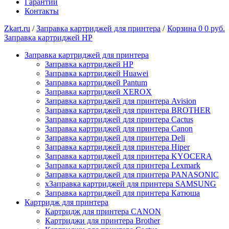
Гарантии
Контакты
Zkart.ru
/
Заправка картриджей для принтера
/
Корзина
0
0 руб.
Заправка картриджей HP
Заправка картриджей для принтера
Заправка картриджей HP
Заправка картриджей Huawei
Заправка картриджей Pantum
Заправка картриджей XEROX
Заправка картриджей для принтера Avision
Заправка картриджей для принтера BROTHER
Заправка картриджей для принтера Cactus
Заправка картриджей для принтера Canon
Заправка картриджей для принтера Deli
Заправка картриджей для принтера Hiper
Заправка картриджей для принтера KYOCERA
Заправка картриджей для принтера Lexmark
Заправка картриджей для принтера PANASONIC
xЗаправка картриджей для принтера SAMSUNG
Заправка картриджей для принтера Катюша
Картридж для принтера
Картридж для принтера CANON
Картриджи для принтера Brother