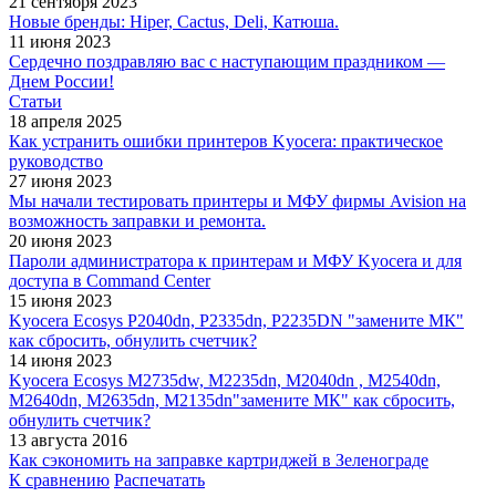
21 сентября 2023
Новые бренды: Hiper, Cactus, Deli, Катюша.
11 июня 2023
Сердечно поздравляю вас с наступающим праздником —
Днем России!
Статьи
18 апреля 2025
Как устранить ошибки принтеров Kyocera: практическое
руководство
27 июня 2023
Мы начали тестировать принтеры и МФУ фирмы Avision на
возможность заправки и ремонта.
20 июня 2023
Пароли администратора к принтерам и МФУ Kyocera и для
доступа в Command Center
15 июня 2023
Kyocera Ecosys P2040dn, P2335dn, P2235DN "замените МК"
как сбросить, обнулить счетчик?
14 июня 2023
Kyocera Ecosys M2735dw, M2235dn, M2040dn , M2540dn,
M2640dn, M2635dn, M2135dn"замените МК" как сбросить,
обнулить счетчик?
13 августа 2016
Как сэкономить на заправке картриджей в Зеленограде
К сравнению
Распечатать