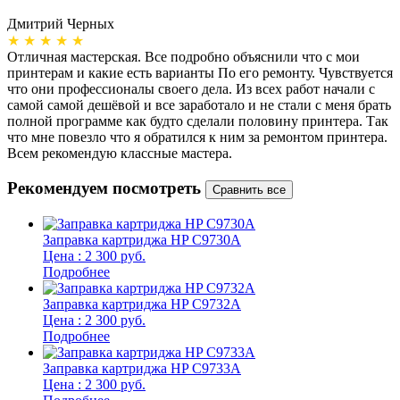
Дмитрий Черных
А
★ ★ ★ ★ ★
Отличная мастерская. Все подробно объяснили что с мои
Н
принтерам и какие есть варианты По его ремонту. Чувствуется
п
что они профессионалы своего дела. Из всех работ начали с
п
самой самой дешёвой и все заработало и не стали с меня брать
п
полной программе как будто сделали половину принтера. Так
о
что мне повезло что я обратился к ним за ремонтом принтера.
о
Всем рекомендую классные мастера.
б
Рекомендуем посмотреть
Заправка картриджа HP C9730A
Цена : 2 300 руб.
Подробнее
Заправка картриджа HP C9732A
Цена : 2 300 руб.
Подробнее
Заправка картриджа HP C9733A
Цена : 2 300 руб.