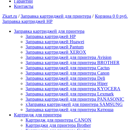
Гарантии
Контакты
Zkart.ru
/
Заправка картриджей для принтера
/
Корзина
0
0 руб.
Заправка картриджей HP
Заправка картриджей для принтера
Заправка картриджей HP
Заправка картриджей Huawei
Заправка картриджей Pantum
Заправка картриджей XEROX
Заправка картриджей для принтера Avision
Заправка картриджей для принтера BROTHER
Заправка картриджей для принтера Cactus
Заправка картриджей для принтера Canon
Заправка картриджей для принтера Deli
Заправка картриджей для принтера Hiper
Заправка картриджей для принтера KYOCERA
Заправка картриджей для принтера Lexmark
Заправка картриджей для принтера PANASONIC
xЗаправка картриджей для принтера SAMSUNG
Заправка картриджей для принтера Катюша
Картридж для принтера
Картридж для принтера CANON
Картриджи для принтера Brother