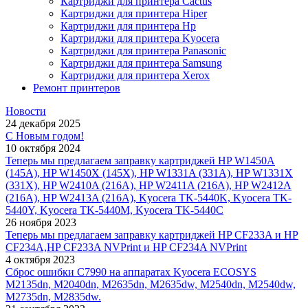
Картриджи для принтера Cactus
Картриджи для принтера Hiper
Картриджи для принтера Hp
Картриджи для принтера Kyocera
Картриджи для принтера Panasonic
Картриджи для принтера Samsung
Картриджи для принтера Xerox
Ремонт принтеров
Новости
24 декабря 2025
С Новым годом!
10 октября 2024
Теперь мы предлагаем заправку картриджей HP W1450A
(145A), HP W1450X (145X), HP W1331A (331A), HP W1331X
(331X), HP W2410A (216A), HP W2411A (216A), HP W2412A
(216A), HP W2413A (216A), Kyocera TK-5440K, Kyocera TK-
5440Y, Kyocera TK-5440M, Kyocera TK-5440C
26 ноября 2023
Теперь мы предлагаем заправку картриджей HP CF233A и HP
CF234A,HP CF233A NVPrint и HP CF234A NVPrint
4 октября 2023
Сброс ошибки С7990 на аппаратах Kyocera ECOSYS
M2135dn, M2040dn, M2635dn, M2635dw, M2540dn, M2540dw,
M2735dn, M2835dw.