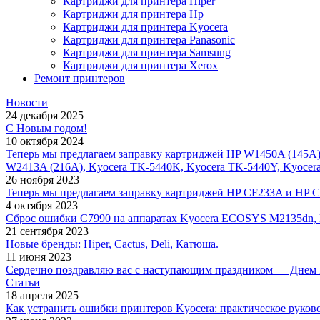
Картриджи для принтера Hiper
Картриджи для принтера Hp
Картриджи для принтера Kyocera
Картриджи для принтера Panasonic
Картриджи для принтера Samsung
Картриджи для принтера Xerox
Ремонт принтеров
Новости
24 декабря 2025
С Новым годом!
10 октября 2024
Теперь мы предлагаем заправку картриджей HP W1450A (145A
W2413A (216A), Kyocera TK-5440K, Kyocera TK-5440Y, Kyocer
26 ноября 2023
Теперь мы предлагаем заправку картриджей HP CF233A и HP 
4 октября 2023
Сброс ошибки С7990 на аппаратах Kyocera ECOSYS M2135dn,
21 сентября 2023
Новые бренды: Hiper, Cactus, Deli, Катюша.
11 июня 2023
Сердечно поздравляю вас с наступающим праздником — Днем 
Статьи
18 апреля 2025
Как устранить ошибки принтеров Kyocera: практическое руков