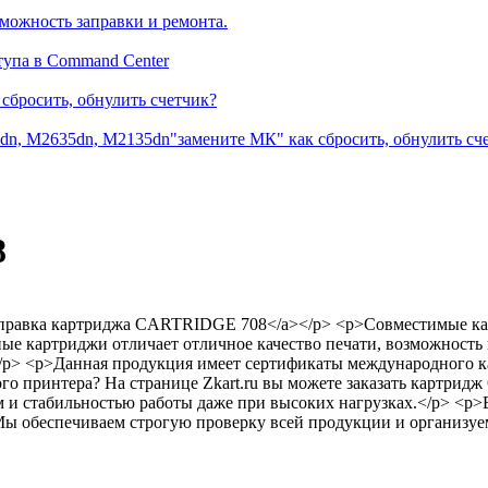
можность заправки и ремонта.
тупа в Command Center
сбросить, обнулить счетчик?
dn, M2635dn, M2135dn"замените МК" как сбросить, обнулить сч
8