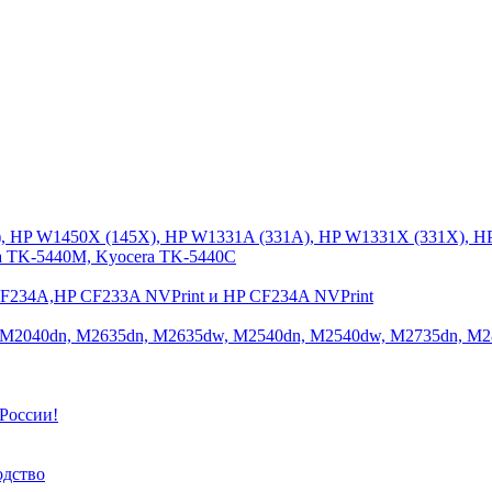
), HP W1450X (145X), HP W1331A (331A), HP W1331X (331X), H
a TK-5440M, Kyocera TK-5440C
CF234A,HP CF233A NVPrint и HP CF234A NVPrint
 M2040dn, M2635dn, M2635dw, M2540dn, M2540dw, M2735dn, M2
России!
одство