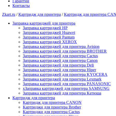
Гарантии
Контакты
Zkart.ru
/
Картридж для принтера
/
Картридж для принтера C
Заправка картриджей для принтера
Заправка картриджей HP
Заправка картриджей Huawei
Заправка картриджей Pantum
Заправка картриджей XEROX
Заправка картриджей для принтера Avision
Заправка картриджей для принтера BROTHER
Заправка картриджей для принтера Cactus
Заправка картриджей для принтера Canon
Заправка картриджей для принтера Deli
Заправка картриджей для принтера Hiper
Заправка картриджей для принтера KYOCERA
Заправка картриджей для принтера Lexmark
Заправка картриджей для принтера PANASONIC
xЗаправка картриджей для принтера SAMSUNG
Заправка картриджей для принтера Катюша
Картридж для принтера
Картридж для принтера CANON
Картриджи для принтера Brother
Картриджи для принтера Cactus