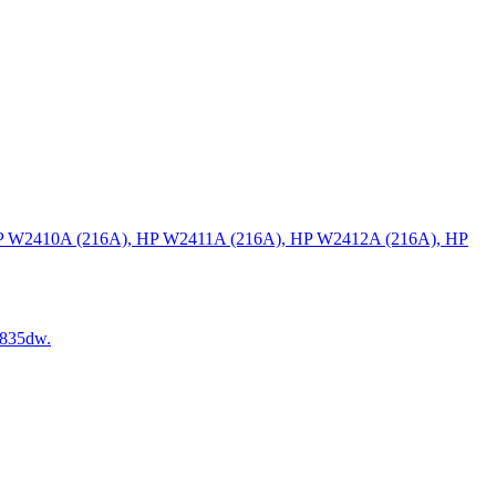
P W2410A (216A), HP W2411A (216A), HP W2412A (216A), HP
835dw.