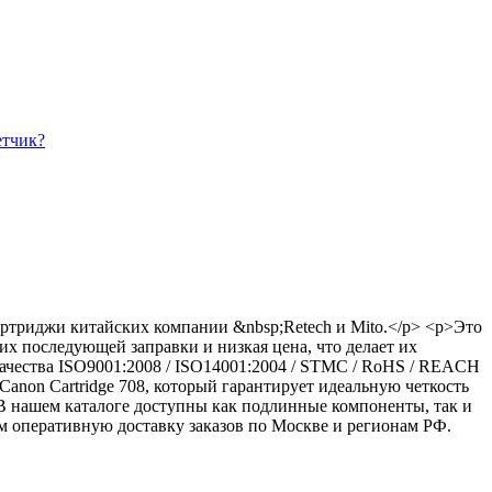
етчик?