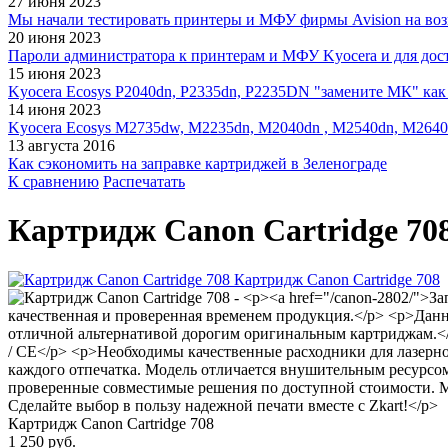
27 июня 2023
Мы начали тестировать принтеры и МФУ фирмы Avision на воз
20 июня 2023
Пароли администратора к принтерам и МФУ Kyocera и для дос
15 июня 2023
Kyocera Ecosys P2040dn, P2335dn, P2235DN "замените МК" как 
14 июня 2023
Kyocera Ecosys M2735dw, M2235dn, M2040dn , M2540dn, M2640
13 августа 2016
Как сэкономить на заправке картриджей в Зеленограде
К сравнению
Распечатать
Картридж Canon Cartridge 70
Картридж Canon Cartridge 708
1 250 руб.