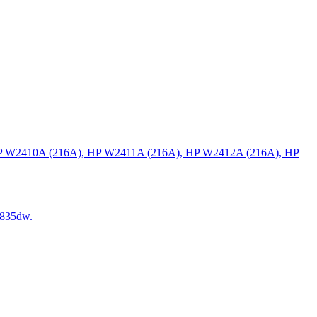
P W2410A (216A), HP W2411A (216A), HP W2412A (216A), HP
835dw.