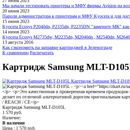
27 июня 2023
Мы начали тестировать принтеры и МФУ фирмы Avision на воз
20 июня 2023
Пароли администратора к принтерам и МФУ Kyocera и для дос
15 июня 2023
Kyocera Ecosys P2040dn, P2335dn, P2235DN "замените МК" как 
14 июня 2023
Kyocera Ecosys M2735dw, M2235dn, M2040dn , M2540dn, M2640
13 августа 2016
Как сэкономить на заправке картриджей в Зеленограде
К сравнению
Распечатать
Картридж Samsung MLT-D10
Картридж Samsung MLT-D105L
1 570 руб.
Наличие:
В наличии
Цена :
1 570 руб.