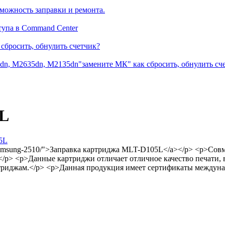
можность заправки и ремонта.
тупа в Command Center
сбросить, обнулить счетчик?
dn, M2635dn, M2135dn"замените МК" как сбросить, обнулить сч
5L