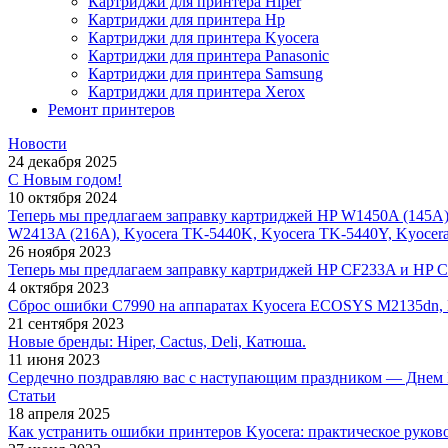
Картриджи для принтера Hiper
Картриджи для принтера Hp
Картриджи для принтера Kyocera
Картриджи для принтера Panasonic
Картриджи для принтера Samsung
Картриджи для принтера Xerox
Ремонт принтеров
Новости
24 декабря 2025
С Новым годом!
10 октября 2024
Теперь мы предлагаем заправку картриджей HP W1450A (145A
W2413A (216A), Kyocera TK-5440K, Kyocera TK-5440Y, Kyocer
26 ноября 2023
Теперь мы предлагаем заправку картриджей HP CF233A и HP 
4 октября 2023
Сброс ошибки С7990 на аппаратах Kyocera ECOSYS M2135dn,
21 сентября 2023
Новые бренды: Hiper, Cactus, Deli, Катюша.
11 июня 2023
Сердечно поздравляю вас с наступающим праздником — Днем 
Статьи
18 апреля 2025
Как устранить ошибки принтеров Kyocera: практическое руков