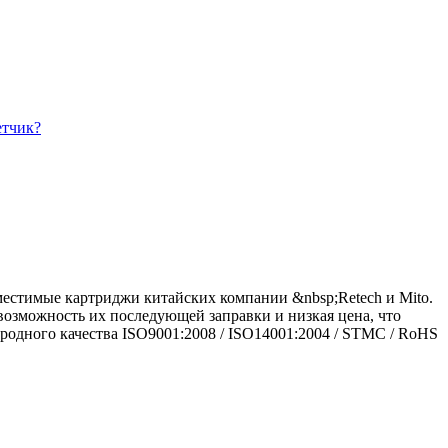
етчик?