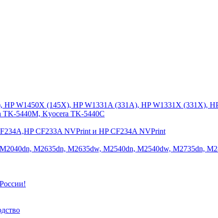
), HP W1450X (145X), HP W1331A (331A), HP W1331X (331X), H
a TK-5440M, Kyocera TK-5440C
CF234A,HP CF233A NVPrint и HP CF234A NVPrint
 M2040dn, M2635dn, M2635dw, M2540dn, M2540dw, M2735dn, M2
России!
одство