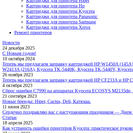
Картриджи для принтера Hiper
Картриджи для принтера Hp
Картриджи для принтера Kyocera
Картриджи для принтера Panasonic
Картриджи для принтера Samsung
Картриджи для принтера Xerox
Ремонт принтеров
Новости
24 декабря 2025
С Новым годом!
10 октября 2024
Теперь мы предлагаем заправку картриджей HP W1450A (145A
W2413A (216A), Kyocera TK-5440K, Kyocera TK-5440Y, Kyocer
26 ноября 2023
Теперь мы предлагаем заправку картриджей HP CF233A и HP 
4 октября 2023
Сброс ошибки С7990 на аппаратах Kyocera ECOSYS M2135dn,
21 сентября 2023
Новые бренды: Hiper, Cactus, Deli, Катюша.
11 июня 2023
Сердечно поздравляю вас с наступающим праздником — Днем 
Статьи
18 апреля 2025
Как устранить ошибки принтеров Kyocera: практическое руков