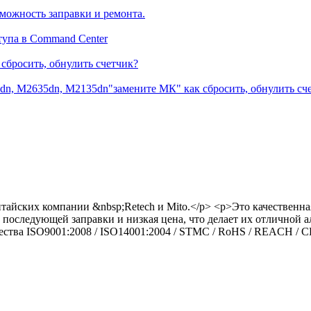
можность заправки и ремонта.
тупа в Command Center
сбросить, обнулить счетчик?
dn, M2635dn, M2135dn"замените МК" как сбросить, обнулить сч