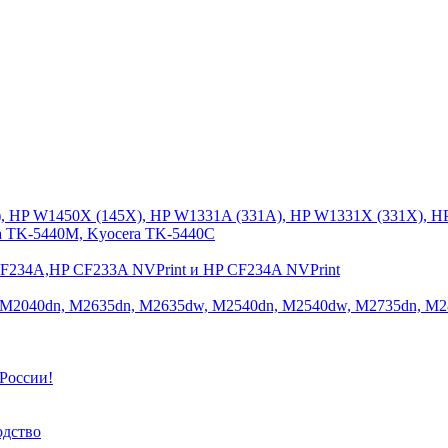
), HP W1450X (145X), HP W1331A (331A), HP W1331X (331X), H
a TK-5440M, Kyocera TK-5440C
CF234A,HP CF233A NVPrint и HP CF234A NVPrint
 M2040dn, M2635dn, M2635dw, M2540dn, M2540dw, M2735dn, M2
России!
одство