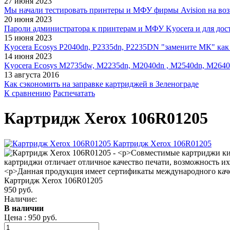
27 июня 2023
Мы начали тестировать принтеры и МФУ фирмы Avision на воз
20 июня 2023
Пароли администратора к принтерам и МФУ Kyocera и для дос
15 июня 2023
Kyocera Ecosys P2040dn, P2335dn, P2235DN "замените МК" как 
14 июня 2023
Kyocera Ecosys M2735dw, M2235dn, M2040dn , M2540dn, M2640
13 августа 2016
Как сэкономить на заправке картриджей в Зеленограде
К сравнению
Распечатать
Картридж Xerox 106R01205
Картридж Xerox 106R01205
950 руб.
Наличие:
В наличии
Цена :
950 руб.