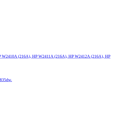
P W2410A (216A), HP W2411A (216A), HP W2412A (216A), HP
835dw.