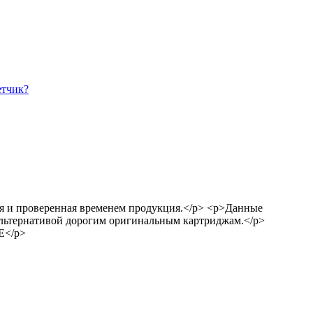
етчик?