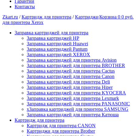
Гарантии
Контакты
Zkart.ru
/
Картридж для принтера
/
Картриджи
Корзина
0
0 руб.
для принтера Xerox
Заправка картриджей для принтера
Заправка картриджей HP
Заправка картриджей Huawei
Заправка картриджей Pantum
Заправка картриджей XEROX
Заправка картриджей для принтера Avision
Заправка картриджей для принтера BROTHER
Заправка картриджей для принтера Cactus
Заправка картриджей для принтера Canon
Заправка картриджей для принтера Deli
Заправка картриджей для принтера Hiper
Заправка картриджей для принтера KYOCERA
Заправка картриджей для принтера Lexmark
Заправка картриджей для принтера PANASONIC
xЗаправка картриджей для принтера SAMSUNG
Заправка картриджей для принтера Катюша
Картридж для принтера
Картридж для принтера CANON
Картриджи для принтера Brother