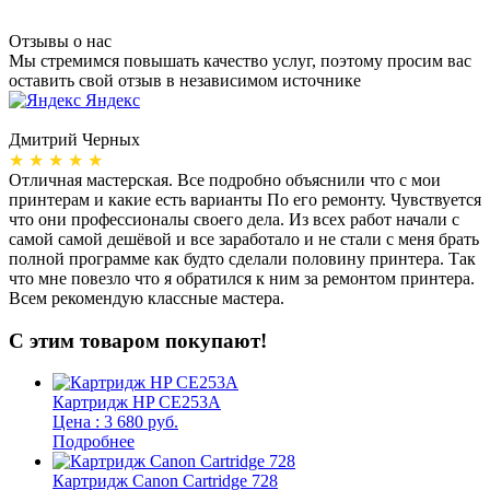
Отзывы о нас
Мы стремимся повышать качество услуг, поэтому просим вас
оставить свой отзыв в независимом источнике
Яндекс
Дмитрий Черных
А
★ ★ ★ ★ ★
Отличная мастерская. Все подробно объяснили что с мои
Н
принтерам и какие есть варианты По его ремонту. Чувствуется
п
что они профессионалы своего дела. Из всех работ начали с
п
самой самой дешёвой и все заработало и не стали с меня брать
п
полной программе как будто сделали половину принтера. Так
о
что мне повезло что я обратился к ним за ремонтом принтера.
о
Всем рекомендую классные мастера.
б
С этим товаром покупают!
Картридж HP CE253A
Цена : 3 680 руб.
Подробнее
Картридж Canon Cartridge 728