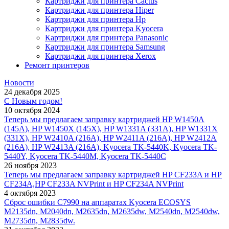
Картриджи для принтера Cactus
Картриджи для принтера Hiper
Картриджи для принтера Hp
Картриджи для принтера Kyocera
Картриджи для принтера Panasonic
Картриджи для принтера Samsung
Картриджи для принтера Xerox
Ремонт принтеров
Новости
24 декабря 2025
С Новым годом!
10 октября 2024
Теперь мы предлагаем заправку картриджей HP W1450A
(145A), HP W1450X (145X), HP W1331A (331A), HP W1331X
(331X), HP W2410A (216A), HP W2411A (216A), HP W2412A
(216A), HP W2413A (216A), Kyocera TK-5440K, Kyocera TK-
5440Y, Kyocera TK-5440M, Kyocera TK-5440C
26 ноября 2023
Теперь мы предлагаем заправку картриджей HP CF233A и HP
CF234A,HP CF233A NVPrint и HP CF234A NVPrint
4 октября 2023
Сброс ошибки С7990 на аппаратах Kyocera ECOSYS
M2135dn, M2040dn, M2635dn, M2635dw, M2540dn, M2540dw,
M2735dn, M2835dw.