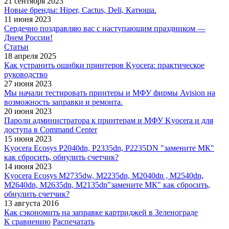
21 сентября 2023
Новые бренды: Hiper, Cactus, Deli, Катюша.
11 июня 2023
Сердечно поздравляю вас с наступающим праздником —
Днем России!
Статьи
18 апреля 2025
Как устранить ошибки принтеров Kyocera: практическое
руководство
27 июня 2023
Мы начали тестировать принтеры и МФУ фирмы Avision на
возможность заправки и ремонта.
20 июня 2023
Пароли администратора к принтерам и МФУ Kyocera и для
доступа в Command Center
15 июня 2023
Kyocera Ecosys P2040dn, P2335dn, P2235DN "замените МК"
как сбросить, обнулить счетчик?
14 июня 2023
Kyocera Ecosys M2735dw, M2235dn, M2040dn , M2540dn,
M2640dn, M2635dn, M2135dn"замените МК" как сбросить,
обнулить счетчик?
13 августа 2016
Как сэкономить на заправке картриджей в Зеленограде
К сравнению
Распечатать