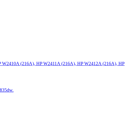
P W2410A (216A), HP W2411A (216A), HP W2412A (216A), HP
835dw.