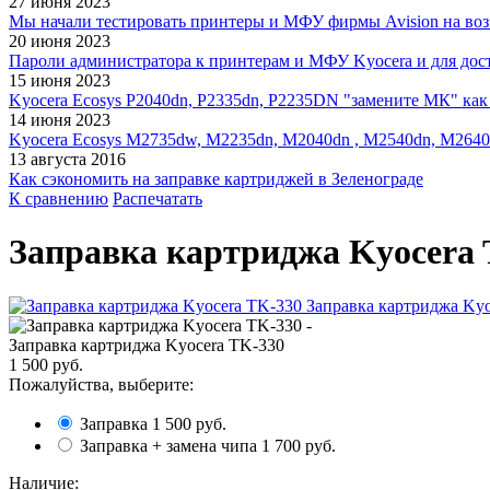
27 июня 2023
Мы начали тестировать принтеры и МФУ фирмы Avision на воз
20 июня 2023
Пароли администратора к принтерам и МФУ Kyocera и для дос
15 июня 2023
Kyocera Ecosys P2040dn, P2335dn, P2235DN "замените МК" как 
14 июня 2023
Kyocera Ecosys M2735dw, M2235dn, M2040dn , M2540dn, M2640
13 августа 2016
Как сэкономить на заправке картриджей в Зеленограде
К сравнению
Распечатать
Заправка картриджа Kyocera
Заправка картриджа Kyocera TK-330
1 500 руб.
Пожалуйства, выберите:
Заправка
1 500 руб.
Заправка + замена чипа
1 700 руб.
Наличие: