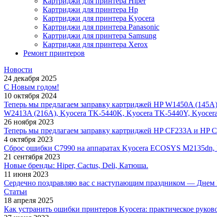
Картриджи для принтера Hiper
Картриджи для принтера Hp
Картриджи для принтера Kyocera
Картриджи для принтера Panasonic
Картриджи для принтера Samsung
Картриджи для принтера Xerox
Ремонт принтеров
Новости
24 декабря 2025
С Новым годом!
10 октября 2024
Теперь мы предлагаем заправку картриджей HP W1450A (145A
W2413A (216A), Kyocera TK-5440K, Kyocera TK-5440Y, Kyocer
26 ноября 2023
Теперь мы предлагаем заправку картриджей HP CF233A и HP 
4 октября 2023
Сброс ошибки С7990 на аппаратах Kyocera ECOSYS M2135dn,
21 сентября 2023
Новые бренды: Hiper, Cactus, Deli, Катюша.
11 июня 2023
Сердечно поздравляю вас с наступающим праздником — Днем 
Статьи
18 апреля 2025
Как устранить ошибки принтеров Kyocera: практическое руков