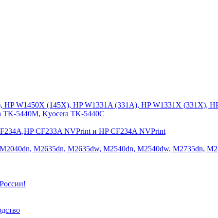
), HP W1450X (145X), HP W1331A (331A), HP W1331X (331X), H
a TK-5440M, Kyocera TK-5440C
CF234A,HP CF233A NVPrint и HP CF234A NVPrint
 M2040dn, M2635dn, M2635dw, M2540dn, M2540dw, M2735dn, M2
России!
одство