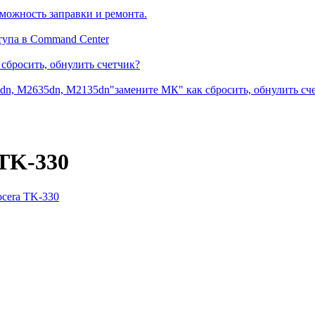
можность заправки и ремонта.
тупа в Command Center
сбросить, обнулить счетчик?
dn, M2635dn, M2135dn"замените МК" как сбросить, обнулить сч
 TK-330