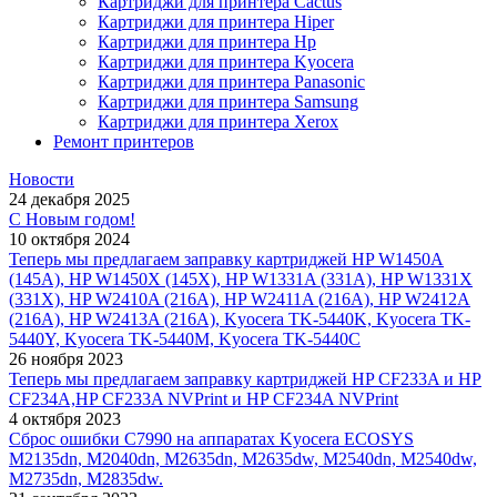
Картриджи для принтера Cactus
Картриджи для принтера Hiper
Картриджи для принтера Hp
Картриджи для принтера Kyocera
Картриджи для принтера Panasonic
Картриджи для принтера Samsung
Картриджи для принтера Xerox
Ремонт принтеров
Новости
24 декабря 2025
С Новым годом!
10 октября 2024
Теперь мы предлагаем заправку картриджей HP W1450A
(145A), HP W1450X (145X), HP W1331A (331A), HP W1331X
(331X), HP W2410A (216A), HP W2411A (216A), HP W2412A
(216A), HP W2413A (216A), Kyocera TK-5440K, Kyocera TK-
5440Y, Kyocera TK-5440M, Kyocera TK-5440C
26 ноября 2023
Теперь мы предлагаем заправку картриджей HP CF233A и HP
CF234A,HP CF233A NVPrint и HP CF234A NVPrint
4 октября 2023
Сброс ошибки С7990 на аппаратах Kyocera ECOSYS
M2135dn, M2040dn, M2635dn, M2635dw, M2540dn, M2540dw,
M2735dn, M2835dw.