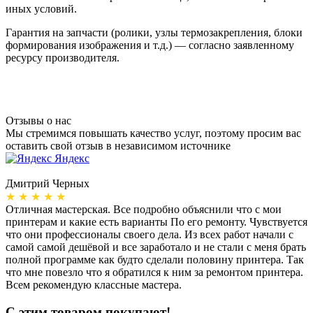
иных условий.
Гарантия на запчасти (ролики, узлы термозакрепления, блоки
формирования изображения и т.д.) — согласно заявленному
ресурсу производителя.
Отзывы о нас
Мы стремимся повышать качество услуг, поэтому просим вас
оставить свой отзыв в независимом источнике
Яндекс
Дмитрий Черных
А
★ ★ ★ ★ ★
Отличная мастерская. Все подробно объяснили что с мои
Н
принтерам и какие есть варианты По его ремонту. Чувствуется
п
что они профессионалы своего дела. Из всех работ начали с
п
самой самой дешёвой и все заработало и не стали с меня брать
п
полной программе как будто сделали половину принтера. Так
о
что мне повезло что я обратился к ним за ремонтом принтера.
о
Всем рекомендую классные мастера.
б
С этим товаром покупают!