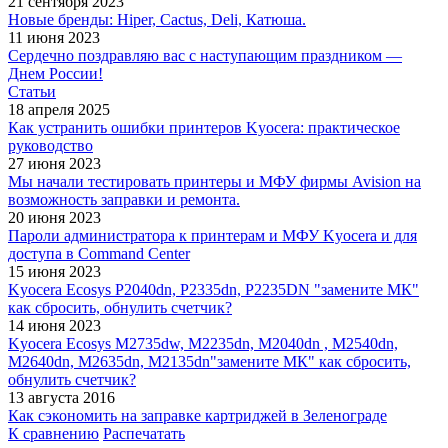
21 сентября 2023
Новые бренды: Hiper, Cactus, Deli, Катюша.
11 июня 2023
Сердечно поздравляю вас с наступающим праздником —
Днем России!
Статьи
18 апреля 2025
Как устранить ошибки принтеров Kyocera: практическое
руководство
27 июня 2023
Мы начали тестировать принтеры и МФУ фирмы Avision на
возможность заправки и ремонта.
20 июня 2023
Пароли администратора к принтерам и МФУ Kyocera и для
доступа в Command Center
15 июня 2023
Kyocera Ecosys P2040dn, P2335dn, P2235DN "замените МК"
как сбросить, обнулить счетчик?
14 июня 2023
Kyocera Ecosys M2735dw, M2235dn, M2040dn , M2540dn,
M2640dn, M2635dn, M2135dn"замените МК" как сбросить,
обнулить счетчик?
13 августа 2016
Как сэкономить на заправке картриджей в Зеленограде
К сравнению
Распечатать