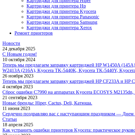
Картриджи для принтера Hiper
Картриджи для принтера Hp
Картриджи для принтера Kyocera
Картриджи для принтера Panasonic
Картриджи для принтера Samsung
Картриджи для принтера Xerox
Ремонт принтеров
Новости
24 декабря 2025
С Новым годом!
10 октября 2024
Теперь мы предлагаем заправку картриджей HP W1450A (145A
W2413A (216A), Kyocera TK-5440K, Kyocera TK-5440Y, Kyocer
26 ноября 2023
Теперь мы предлагаем заправку картриджей HP CF233A и HP 
4 октября 2023
Сброс ошибки С7990 на аппаратах Kyocera ECOSYS M2135dn,
21 сентября 2023
Новые бренды: Hiper, Cactus, Deli, Катюша.
11 июня 2023
Сердечно поздравляю вас с наступающим праздником — Днем 
Статьи
18 апреля 2025
Как устранить ошибки принтеров Kyocera: практическое руков