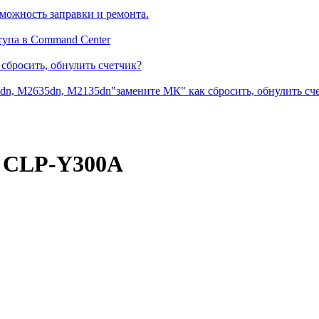
можность заправки и ремонта.
тупа в Command Center
сбросить, обнулить счетчик?
dn, M2635dn, M2135dn"замените МК" как сбросить, обнулить сч
g CLP-Y300A