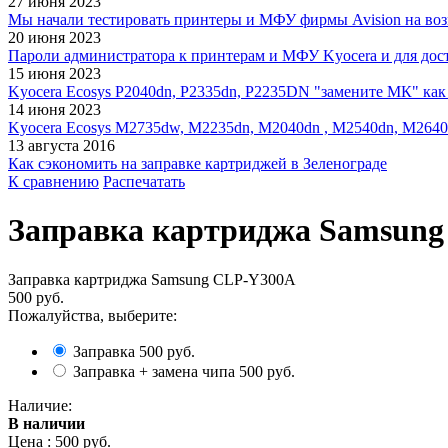
27 июня 2023
Мы начали тестировать принтеры и МФУ фирмы Avision на воз
20 июня 2023
Пароли администратора к принтерам и МФУ Kyocera и для дос
15 июня 2023
Kyocera Ecosys P2040dn, P2335dn, P2235DN "замените МК" как 
14 июня 2023
Kyocera Ecosys M2735dw, M2235dn, M2040dn , M2540dn, M2640
13 августа 2016
Как сэкономить на заправке картриджей в Зеленограде
К сравнению
Распечатать
Заправка картриджа Samsun
Заправка картриджа Samsung CLP-Y300A
500 руб.
Пожалуйства, выберите:
Заправка
500 руб.
Заправка + замена чипа
500 руб.
Наличие:
В наличии
Цена :
500 руб.