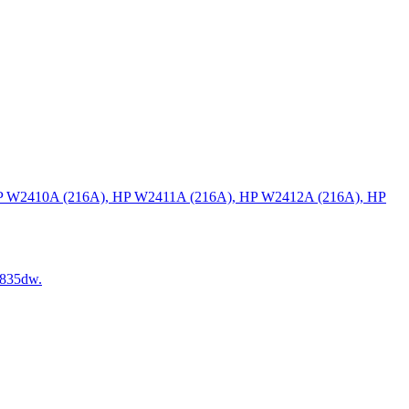
P W2410A (216A), HP W2411A (216A), HP W2412A (216A), HP
835dw.