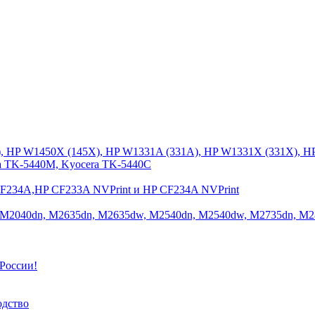
), HP W1450X (145X), HP W1331A (331A), HP W1331X (331X), H
a TK-5440M, Kyocera TK-5440C
CF234A,HP CF233A NVPrint и HP CF234A NVPrint
 M2040dn, M2635dn, M2635dw, M2540dn, M2540dw, M2735dn, M2
России!
одство