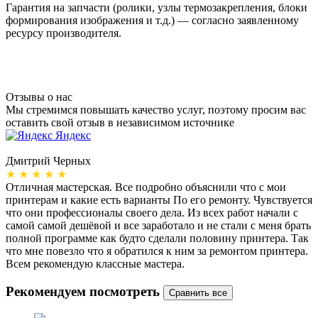
Гарантия на запчасти (ролики, узлы термозакрепления, блоки
формирования изображения и т.д.) — согласно заявленному
ресурсу производителя.
Отзывы о нас
Мы стремимся повышать качество услуг, поэтому просим вас
оставить свой отзыв в независимом источнике
Яндекс
Дмитрий Черных
А
★ ★ ★ ★ ★
Отличная мастерская. Все подробно объяснили что с мои
Н
принтерам и какие есть варианты По его ремонту. Чувствуется
п
что они профессионалы своего дела. Из всех работ начали с
п
самой самой дешёвой и все заработало и не стали с меня брать
п
полной программе как будто сделали половину принтера. Так
о
что мне повезло что я обратился к ним за ремонтом принтера.
о
Всем рекомендую классные мастера.
б
Рекомендуем посмотреть