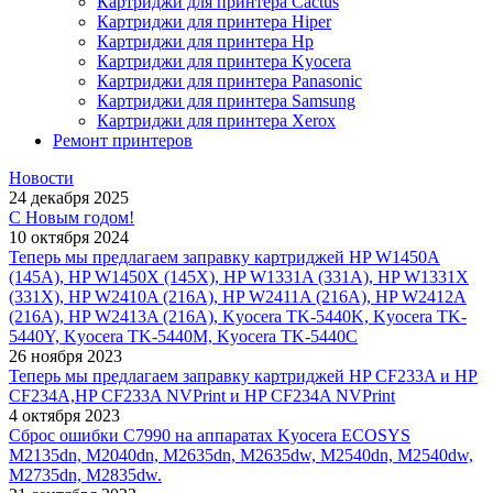
Картриджи для принтера Cactus
Картриджи для принтера Hiper
Картриджи для принтера Hp
Картриджи для принтера Kyocera
Картриджи для принтера Panasonic
Картриджи для принтера Samsung
Картриджи для принтера Xerox
Ремонт принтеров
Новости
24 декабря 2025
С Новым годом!
10 октября 2024
Теперь мы предлагаем заправку картриджей HP W1450A
(145A), HP W1450X (145X), HP W1331A (331A), HP W1331X
(331X), HP W2410A (216A), HP W2411A (216A), HP W2412A
(216A), HP W2413A (216A), Kyocera TK-5440K, Kyocera TK-
5440Y, Kyocera TK-5440M, Kyocera TK-5440C
26 ноября 2023
Теперь мы предлагаем заправку картриджей HP CF233A и HP
CF234A,HP CF233A NVPrint и HP CF234A NVPrint
4 октября 2023
Сброс ошибки С7990 на аппаратах Kyocera ECOSYS
M2135dn, M2040dn, M2635dn, M2635dw, M2540dn, M2540dw,
M2735dn, M2835dw.