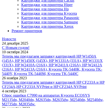
Картриджи для принтера Cactus
Картриджи для принтера Hiper
Картриджи для принтера Hp
Картриджи для принтера Kyocera
Картриджи для принтера Panasonic
Картриджи для принтера Samsung
Картриджи для принтера Xerox
Ремонт принтеров
Новости
24 декабря 2025
С Новым годом!
10 октября 2024
Теперь мы предлагаем заправку картриджей HP W1450A
(145A), HP W1450X (145X), HP W1331A (331A), HP W1331X
(331X), HP W2410A (216A), HP W2411A (216A), HP W2412A
(216A), HP W2413A (216A), Kyocera TK-5440K, Kyocera TK-
5440Y, Kyocera TK-5440M, Kyocera TK-5440C
26 ноября 2023
Теперь мы предлагаем заправку картриджей HP CF233A и HP
CF234A,HP CF233A NVPrint и HP CF234A NVPrint
4 октября 2023
Сброс ошибки С7990 на аппаратах Kyocera ECOSYS
M2135dn, M2040dn, M2635dn, M2635dw, M2540dn, M2540dw,
M2735dn, M2835dw.