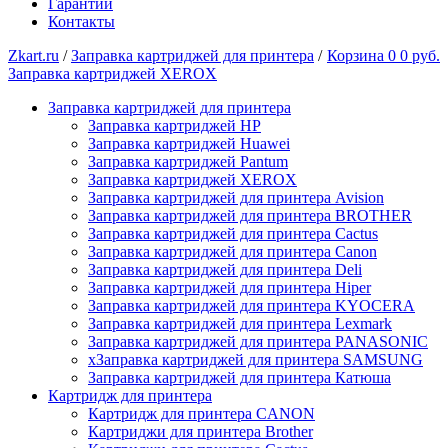
Гарантии
Контакты
Zkart.ru
/
Заправка картриджей для принтера
/
Корзина
0
0 руб.
Заправка картриджей XEROX
Заправка картриджей для принтера
Заправка картриджей HP
Заправка картриджей Huawei
Заправка картриджей Pantum
Заправка картриджей XEROX
Заправка картриджей для принтера Avision
Заправка картриджей для принтера BROTHER
Заправка картриджей для принтера Cactus
Заправка картриджей для принтера Canon
Заправка картриджей для принтера Deli
Заправка картриджей для принтера Hiper
Заправка картриджей для принтера KYOCERA
Заправка картриджей для принтера Lexmark
Заправка картриджей для принтера PANASONIC
xЗаправка картриджей для принтера SAMSUNG
Заправка картриджей для принтера Катюша
Картридж для принтера
Картридж для принтера CANON
Картриджи для принтера Brother