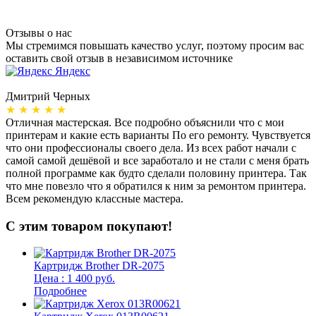
Отзывы о нас
Мы стремимся повышать качество услуг, поэтому просим вас
оставить свой отзыв в независимом источнике
Яндекс
Дмитрий Черных
А
★ ★ ★ ★ ★
Отличная мастерская. Все подробно объяснили что с мои
Н
принтерам и какие есть варианты По его ремонту. Чувствуется
п
что они профессионалы своего дела. Из всех работ начали с
п
самой самой дешёвой и все заработало и не стали с меня брать
п
полной программе как будто сделали половину принтера. Так
о
что мне повезло что я обратился к ним за ремонтом принтера.
о
Всем рекомендую классные мастера.
б
С этим товаром покупают!
Картридж Brother DR-2075
Цена : 1 400 руб.
Подробнее