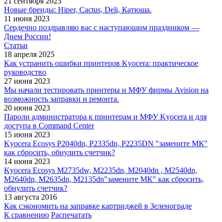
21 сентября 2023
Новые бренды: Hiper, Cactus, Deli, Катюша.
11 июня 2023
Сердечно поздравляю вас с наступающим праздником —
Днем России!
Статьи
18 апреля 2025
Как устранить ошибки принтеров Kyocera: практическое
руководство
27 июня 2023
Мы начали тестировать принтеры и МФУ фирмы Avision на
возможность заправки и ремонта.
20 июня 2023
Пароли администратора к принтерам и МФУ Kyocera и для
доступа в Command Center
15 июня 2023
Kyocera Ecosys P2040dn, P2335dn, P2235DN "замените МК"
как сбросить, обнулить счетчик?
14 июня 2023
Kyocera Ecosys M2735dw, M2235dn, M2040dn , M2540dn,
M2640dn, M2635dn, M2135dn"замените МК" как сбросить,
обнулить счетчик?
13 августа 2016
Как сэкономить на заправке картриджей в Зеленограде
К сравнению
Распечатать