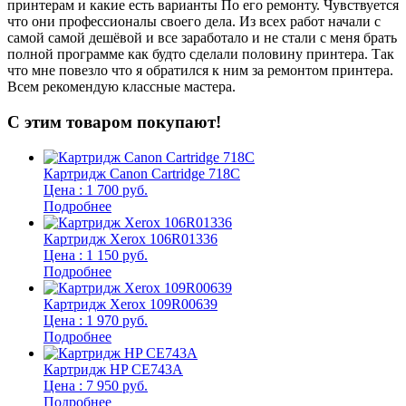
принтерам и какие есть варианты По его ремонту. Чувствуется
п
что они профессионалы своего дела. Из всех работ начали с
п
самой самой дешёвой и все заработало и не стали с меня брать
п
полной программе как будто сделали половину принтера. Так
о
что мне повезло что я обратился к ним за ремонтом принтера.
о
Всем рекомендую классные мастера.
б
С этим товаром покупают!
Картридж Canon Cartridge 718C
Цена : 1 700 руб.
Подробнее
Картридж Xerox 106R01336
Цена : 1 150 руб.
Подробнее
Картридж Xerox 109R00639
Цена : 1 970 руб.
Подробнее
Картридж HP CE743A
Цена : 7 950 руб.
Подробнее