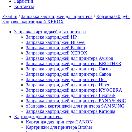
Гарантии
Контакты
Zkart.ru
/
Заправка картриджей для принтера
/
Корзина
0
0 руб.
Заправка картриджей XEROX
Заправка картриджей для принтера
Заправка картриджей HP
Заправка картриджей Huawei
Заправка картриджей Pantum
Заправка картриджей XEROX
Заправка картриджей для принтера Avision
Заправка картриджей для принтера BROTHER
Заправка картриджей для принтера Cactus
Заправка картриджей для принтера Canon
Заправка картриджей для принтера Deli
Заправка картриджей для принтера Hiper
Заправка картриджей для принтера KYOCERA
Заправка картриджей для принтера Lexmark
Заправка картриджей для принтера PANASONIC
xЗаправка картриджей для принтера SAMSUNG
Заправка картриджей для принтера Катюша
Картридж для принтера
Картридж для принтера CANON
Картриджи для принтера Brother