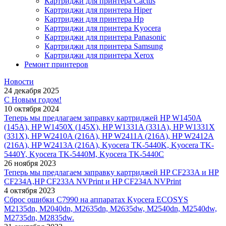
Картриджи для принтера Cactus
Картриджи для принтера Hiper
Картриджи для принтера Hp
Картриджи для принтера Kyocera
Картриджи для принтера Panasonic
Картриджи для принтера Samsung
Картриджи для принтера Xerox
Ремонт принтеров
Новости
24 декабря 2025
С Новым годом!
10 октября 2024
Теперь мы предлагаем заправку картриджей HP W1450A
(145A), HP W1450X (145X), HP W1331A (331A), HP W1331X
(331X), HP W2410A (216A), HP W2411A (216A), HP W2412A
(216A), HP W2413A (216A), Kyocera TK-5440K, Kyocera TK-
5440Y, Kyocera TK-5440M, Kyocera TK-5440C
26 ноября 2023
Теперь мы предлагаем заправку картриджей HP CF233A и HP
CF234A,HP CF233A NVPrint и HP CF234A NVPrint
4 октября 2023
Сброс ошибки С7990 на аппаратах Kyocera ECOSYS
M2135dn, M2040dn, M2635dn, M2635dw, M2540dn, M2540dw,
M2735dn, M2835dw.