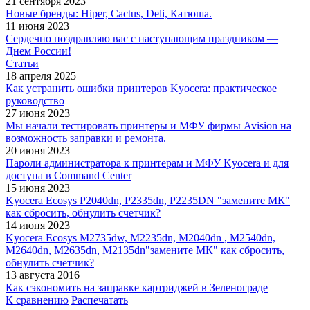
21 сентября 2023
Новые бренды: Hiper, Cactus, Deli, Катюша.
11 июня 2023
Сердечно поздравляю вас с наступающим праздником —
Днем России!
Статьи
18 апреля 2025
Как устранить ошибки принтеров Kyocera: практическое
руководство
27 июня 2023
Мы начали тестировать принтеры и МФУ фирмы Avision на
возможность заправки и ремонта.
20 июня 2023
Пароли администратора к принтерам и МФУ Kyocera и для
доступа в Command Center
15 июня 2023
Kyocera Ecosys P2040dn, P2335dn, P2235DN "замените МК"
как сбросить, обнулить счетчик?
14 июня 2023
Kyocera Ecosys M2735dw, M2235dn, M2040dn , M2540dn,
M2640dn, M2635dn, M2135dn"замените МК" как сбросить,
обнулить счетчик?
13 августа 2016
Как сэкономить на заправке картриджей в Зеленограде
К сравнению
Распечатать