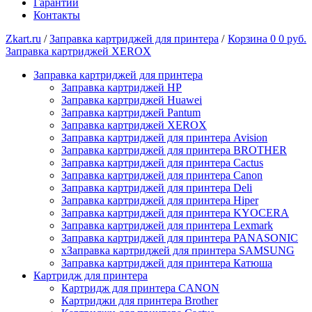
Гарантии
Контакты
Zkart.ru
/
Заправка картриджей для принтера
/
Корзина
0
0 руб.
Заправка картриджей XEROX
Заправка картриджей для принтера
Заправка картриджей HP
Заправка картриджей Huawei
Заправка картриджей Pantum
Заправка картриджей XEROX
Заправка картриджей для принтера Avision
Заправка картриджей для принтера BROTHER
Заправка картриджей для принтера Cactus
Заправка картриджей для принтера Canon
Заправка картриджей для принтера Deli
Заправка картриджей для принтера Hiper
Заправка картриджей для принтера KYOCERA
Заправка картриджей для принтера Lexmark
Заправка картриджей для принтера PANASONIC
xЗаправка картриджей для принтера SAMSUNG
Заправка картриджей для принтера Катюша
Картридж для принтера
Картридж для принтера CANON
Картриджи для принтера Brother