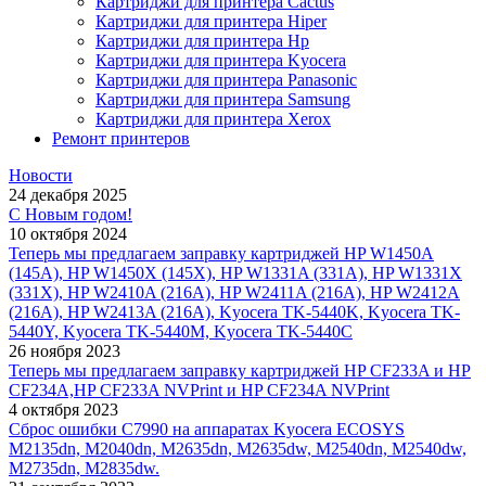
Картриджи для принтера Cactus
Картриджи для принтера Hiper
Картриджи для принтера Hp
Картриджи для принтера Kyocera
Картриджи для принтера Panasonic
Картриджи для принтера Samsung
Картриджи для принтера Xerox
Ремонт принтеров
Новости
24 декабря 2025
С Новым годом!
10 октября 2024
Теперь мы предлагаем заправку картриджей HP W1450A
(145A), HP W1450X (145X), HP W1331A (331A), HP W1331X
(331X), HP W2410A (216A), HP W2411A (216A), HP W2412A
(216A), HP W2413A (216A), Kyocera TK-5440K, Kyocera TK-
5440Y, Kyocera TK-5440M, Kyocera TK-5440C
26 ноября 2023
Теперь мы предлагаем заправку картриджей HP CF233A и HP
CF234A,HP CF233A NVPrint и HP CF234A NVPrint
4 октября 2023
Сброс ошибки С7990 на аппаратах Kyocera ECOSYS
M2135dn, M2040dn, M2635dn, M2635dw, M2540dn, M2540dw,
M2735dn, M2835dw.