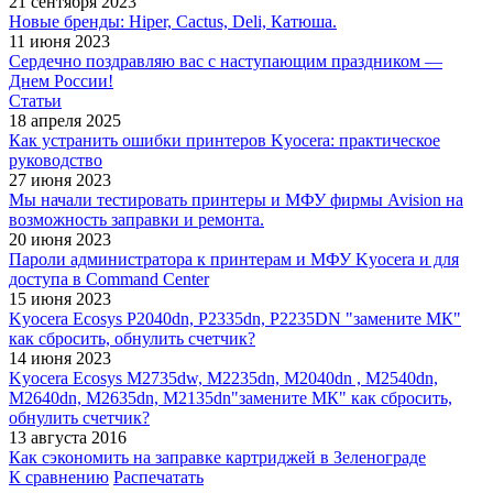
21 сентября 2023
Новые бренды: Hiper, Cactus, Deli, Катюша.
11 июня 2023
Сердечно поздравляю вас с наступающим праздником —
Днем России!
Статьи
18 апреля 2025
Как устранить ошибки принтеров Kyocera: практическое
руководство
27 июня 2023
Мы начали тестировать принтеры и МФУ фирмы Avision на
возможность заправки и ремонта.
20 июня 2023
Пароли администратора к принтерам и МФУ Kyocera и для
доступа в Command Center
15 июня 2023
Kyocera Ecosys P2040dn, P2335dn, P2235DN "замените МК"
как сбросить, обнулить счетчик?
14 июня 2023
Kyocera Ecosys M2735dw, M2235dn, M2040dn , M2540dn,
M2640dn, M2635dn, M2135dn"замените МК" как сбросить,
обнулить счетчик?
13 августа 2016
Как сэкономить на заправке картриджей в Зеленограде
К сравнению
Распечатать