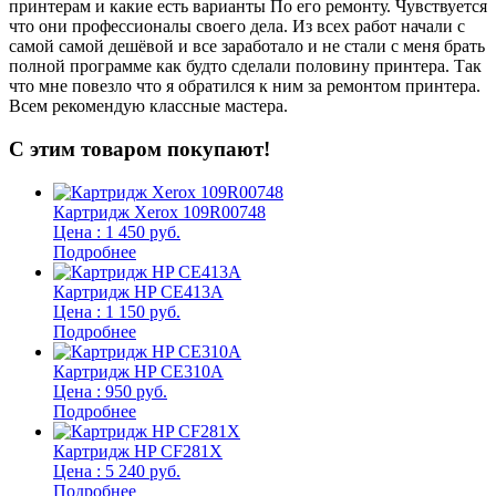
принтерам и какие есть варианты По его ремонту. Чувствуется
п
что они профессионалы своего дела. Из всех работ начали с
п
самой самой дешёвой и все заработало и не стали с меня брать
п
полной программе как будто сделали половину принтера. Так
о
что мне повезло что я обратился к ним за ремонтом принтера.
о
Всем рекомендую классные мастера.
б
С этим товаром покупают!
Картридж Xerox 109R00748
Цена : 1 450 руб.
Подробнее
Картридж HP CE413A
Цена : 1 150 руб.
Подробнее
Картридж HP CE310A
Цена : 950 руб.
Подробнее
Картридж HP CF281X
Цена : 5 240 руб.
Подробнее