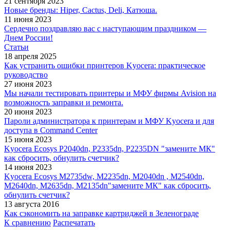
21 сентября 2023
Новые бренды: Hiper, Cactus, Deli, Катюша.
11 июня 2023
Сердечно поздравляю вас с наступающим праздником —
Днем России!
Статьи
18 апреля 2025
Как устранить ошибки принтеров Kyocera: практическое
руководство
27 июня 2023
Мы начали тестировать принтеры и МФУ фирмы Avision на
возможность заправки и ремонта.
20 июня 2023
Пароли администратора к принтерам и МФУ Kyocera и для
доступа в Command Center
15 июня 2023
Kyocera Ecosys P2040dn, P2335dn, P2235DN "замените МК"
как сбросить, обнулить счетчик?
14 июня 2023
Kyocera Ecosys M2735dw, M2235dn, M2040dn , M2540dn,
M2640dn, M2635dn, M2135dn"замените МК" как сбросить,
обнулить счетчик?
13 августа 2016
Как сэкономить на заправке картриджей в Зеленограде
К сравнению
Распечатать