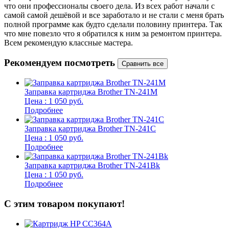
что они профессионалы своего дела. Из всех работ начали с
п
самой самой дешёвой и все заработало и не стали с меня брать
п
полной программе как будто сделали половину принтера. Так
о
что мне повезло что я обратился к ним за ремонтом принтера.
о
Всем рекомендую классные мастера.
б
Рекомендуем посмотреть
Заправка картриджа Brother TN-241M
Цена : 1 050 руб.
Подробнее
Заправка картриджа Brother TN-241C
Цена : 1 050 руб.
Подробнее
Заправка картриджа Brother TN-241Bk
Цена : 1 050 руб.
Подробнее
С этим товаром покупают!