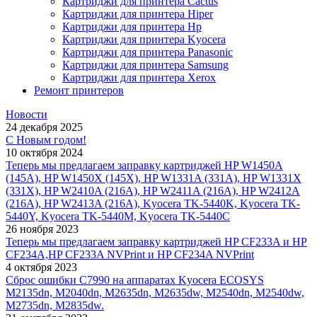
Картриджи для принтера Cactus
Картриджи для принтера Hiper
Картриджи для принтера Hp
Картриджи для принтера Kyocera
Картриджи для принтера Panasonic
Картриджи для принтера Samsung
Картриджи для принтера Xerox
Ремонт принтеров
Новости
24 декабря 2025
С Новым годом!
10 октября 2024
Теперь мы предлагаем заправку картриджей HP W1450A
(145A), HP W1450X (145X), HP W1331A (331A), HP W1331X
(331X), HP W2410A (216A), HP W2411A (216A), HP W2412A
(216A), HP W2413A (216A), Kyocera TK-5440K, Kyocera TK-
5440Y, Kyocera TK-5440M, Kyocera TK-5440C
26 ноября 2023
Теперь мы предлагаем заправку картриджей HP CF233A и HP
CF234A,HP CF233A NVPrint и HP CF234A NVPrint
4 октября 2023
Сброс ошибки С7990 на аппаратах Kyocera ECOSYS
M2135dn, M2040dn, M2635dn, M2635dw, M2540dn, M2540dw,
M2735dn, M2835dw.