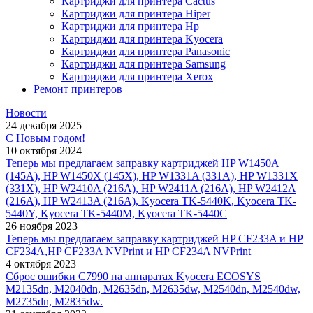
Картриджи для принтера Cactus
Картриджи для принтера Hiper
Картриджи для принтера Hp
Картриджи для принтера Kyocera
Картриджи для принтера Panasonic
Картриджи для принтера Samsung
Картриджи для принтера Xerox
Ремонт принтеров
Новости
24 декабря 2025
С Новым годом!
10 октября 2024
Теперь мы предлагаем заправку картриджей HP W1450A
(145A), HP W1450X (145X), HP W1331A (331A), HP W1331X
(331X), HP W2410A (216A), HP W2411A (216A), HP W2412A
(216A), HP W2413A (216A), Kyocera TK-5440K, Kyocera TK-
5440Y, Kyocera TK-5440M, Kyocera TK-5440C
26 ноября 2023
Теперь мы предлагаем заправку картриджей HP CF233A и HP
CF234A,HP CF233A NVPrint и HP CF234A NVPrint
4 октября 2023
Сброс ошибки С7990 на аппаратах Kyocera ECOSYS
M2135dn, M2040dn, M2635dn, M2635dw, M2540dn, M2540dw,
M2735dn, M2835dw.