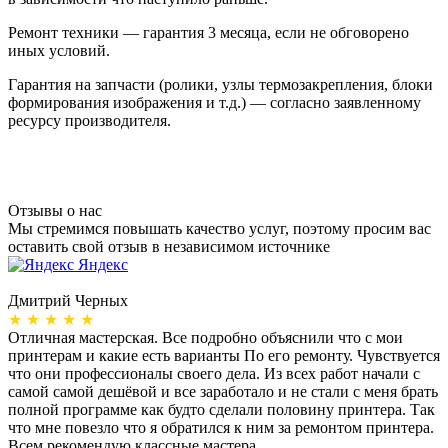
Ремонт техники — гарантия 3 месяца, если не обговорено
иных условий.
Гарантия на запчасти (ролики, узлы термозакрепления, блоки
формирования изображения и т.д.) — согласно заявленному
ресурсу производителя.
Отзывы о нас
Мы стремимся повышать качество услуг, поэтому просим вас
оставить свой отзыв в независимом источнике
Яндекс
Дмитрий Черных
А
★ ★ ★ ★ ★
Отличная мастерская. Все подробно объяснили что с мои
Н
принтерам и какие есть варианты По его ремонту. Чувствуется
п
что они профессионалы своего дела. Из всех работ начали с
п
самой самой дешёвой и все заработало и не стали с меня брать
п
полной программе как будто сделали половину принтера. Так
о
что мне повезло что я обратился к ним за ремонтом принтера.
о
Всем рекомендую классные мастера.
б