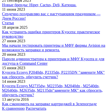
21 сентября 2023
Новые бренды: Hiper, Cactus, Deli, Катюша.
11 июня 2023
Сердечно поздравляю вас с наступающим праздником —
Днем России!
Статьи
18 апреля 2025
Как устранить ошибки принтеров Kyocera: практическое
руководство
27 июня 2023
Мы начали тестировать принтеры и МФУ фирмы Avision на
возможность заправки и ремонта.
20 июня 2023
Пароли администратора к принтерам и МФУ Kyocera и для
доступа в Command Center
15 июня 2023
Kyocera Ecosys P2040dn, P2335dn, P2235DN "замените МК"
как сбросить, обнулить счетчик?
14 июня 2023
Kyocera Ecosys M2735dw, M2235dn, M2040dn , M2540dn,
M2640dn, M2635dn, M2135dn"замените МК" как сбросить,
обнулить счетчик?
13 августа 2016
Как сэкономить на заправке картриджей в Зеленограде
К сравнению
Распечатать