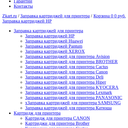
Гарантии
Контакты
Zkart.ru
/
Заправка картриджей для принтера
/
Корзина
0
0 руб.
Заправка картриджей HP
Заправка картриджей для принтера
Заправка картриджей HP
Заправка картриджей Huawei
Заправка картриджей Pantum
Заправка картриджей XEROX
Заправка картриджей для принтера Avision
Заправка картриджей для принтера BROTHER
Заправка картриджей для принтера Cactus
Заправка картриджей для принтера Canon
Заправка картриджей для принтера Deli
Заправка картриджей для принтера Hiper
Заправка картриджей для принтера KYOCERA
Заправка картриджей для принтера Lexmark
Заправка картриджей для принтера PANASONIC
xЗаправка картриджей для принтера SAMSUNG
Заправка картриджей для принтера Катюша
Картридж для принтера
Картридж для принтера CANON
Картриджи для принтера Brother