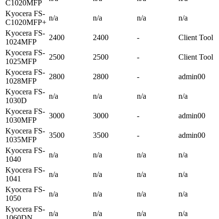
C1020MFP
Kyocera FS-
n/a
n/a
n/a
n/a
C1020MFP+
Kyocera FS-
2400
2400
-
Client Tool
1024MFP
Kyocera FS-
2500
2500
-
Client Tool
1025MFP
Kyocera FS-
2800
2800
-
admin00
1028MFP
Kyocera FS-
n/a
n/a
n/a
n/a
1030D
Kyocera FS-
3000
3000
-
admin00
1030MFP
Kyocera FS-
3500
3500
-
admin00
1035MFP
Kyocera FS-
n/a
n/a
n/a
n/a
1040
Kyocera FS-
n/a
n/a
n/a
n/a
1041
Kyocera FS-
n/a
n/a
n/a
n/a
1050
Kyocera FS-
n/a
n/a
n/a
n/a
1060DN