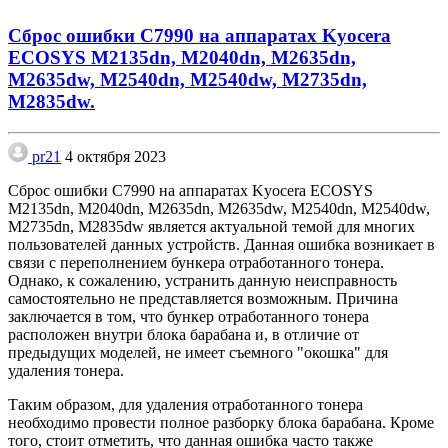
Сброс ошибки С7990 на аппаратах Kyocera
ECOSYS M2135dn, M2040dn, M2635dn,
M2635dw, M2540dn, M2540dw, M2735dn,
M2835dw.
pr21
4 октября 2023
Сброс ошибки С7990 на аппаратах Kyocera ECOSYS
M2135dn, M2040dn, M2635dn, M2635dw, M2540dn, M2540dw,
M2735dn, M2835dw является актуальной темой для многих
пользователей данных устройств. Данная ошибка возникает в
связи с переполнением бункера отработанного тонера.
Однако, к сожалению, устранить данную неисправность
самостоятельно не представляется возможным. Причина
заключается в том, что бункер отработанного тонера
расположен внутри блока барабана и, в отличие от
предыдущих моделей, не имеет съемного "окошка" для
удаления тонера.
Таким образом, для удаления отработанного тонера
необходимо провести полное разборку блока барабана. Кроме
того, стоит отметить, что данная ошибка часто также