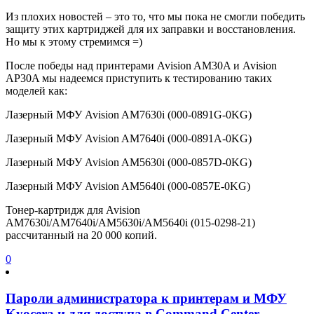
Из плохих новостей – это то, что мы пока не смогли победить
защиту этих картриджей для их заправки и восстановления.
Но мы к этому стремимся =)
После победы над принтерами Avision AM30A и Avision
AP30A мы надеемся приступить к тестированию таких
моделей как:
Лазерный МФУ Avision AM7630i (000-0891G-0KG)
Лазерный МФУ Avision AM7640i (000-0891A-0KG)
Лазерный МФУ Avision AM5630i (000-0857D-0KG)
Лазерный МФУ Avision AM5640i (000-0857E-0KG)
Тонер-картридж для Avision
AM7630i/AM7640i/AM5630i/AM5640i (015-0298-21)
рассчитанный на 20 000 копий.
0
Пароли администратора к принтерам и МФУ
Kyocera и для доступа в Command Center