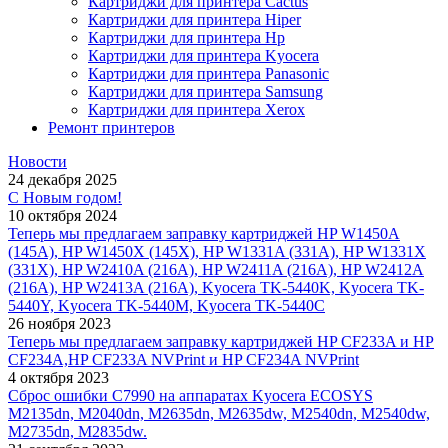
Картриджи для принтера Cactus
Картриджи для принтера Hiper
Картриджи для принтера Hp
Картриджи для принтера Kyocera
Картриджи для принтера Panasonic
Картриджи для принтера Samsung
Картриджи для принтера Xerox
Ремонт принтеров
Новости
24 декабря 2025
С Новым годом!
10 октября 2024
Теперь мы предлагаем заправку картриджей HP W1450A
(145A), HP W1450X (145X), HP W1331A (331A), HP W1331X
(331X), HP W2410A (216A), HP W2411A (216A), HP W2412A
(216A), HP W2413A (216A), Kyocera TK-5440K, Kyocera TK-
5440Y, Kyocera TK-5440M, Kyocera TK-5440C
26 ноября 2023
Теперь мы предлагаем заправку картриджей HP CF233A и HP
CF234A,HP CF233A NVPrint и HP CF234A NVPrint
4 октября 2023
Сброс ошибки С7990 на аппаратах Kyocera ECOSYS
M2135dn, M2040dn, M2635dn, M2635dw, M2540dn, M2540dw,
M2735dn, M2835dw.