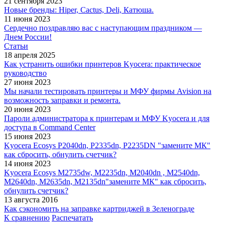
21 сентября 2023
Новые бренды: Hiper, Cactus, Deli, Катюша.
11 июня 2023
Сердечно поздравляю вас с наступающим праздником —
Днем России!
Статьи
18 апреля 2025
Как устранить ошибки принтеров Kyocera: практическое
руководство
27 июня 2023
Мы начали тестировать принтеры и МФУ фирмы Avision на
возможность заправки и ремонта.
20 июня 2023
Пароли администратора к принтерам и МФУ Kyocera и для
доступа в Command Center
15 июня 2023
Kyocera Ecosys P2040dn, P2335dn, P2235DN "замените МК"
как сбросить, обнулить счетчик?
14 июня 2023
Kyocera Ecosys M2735dw, M2235dn, M2040dn , M2540dn,
M2640dn, M2635dn, M2135dn"замените МК" как сбросить,
обнулить счетчик?
13 августа 2016
Как сэкономить на заправке картриджей в Зеленограде
К сравнению
Распечатать