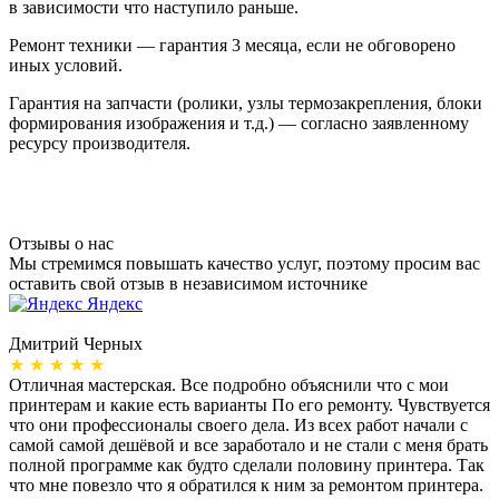
в зависимости что наступило раньше.
Ремонт техники — гарантия 3 месяца, если не обговорено
иных условий.
Гарантия на запчасти (ролики, узлы термозакрепления, блоки
формирования изображения и т.д.) — согласно заявленному
ресурсу производителя.
Отзывы о нас
Мы стремимся повышать качество услуг, поэтому просим вас
оставить свой отзыв в независимом источнике
Яндекс
Дмитрий Черных
А
★ ★ ★ ★ ★
Отличная мастерская. Все подробно объяснили что с мои
Н
принтерам и какие есть варианты По его ремонту. Чувствуется
п
что они профессионалы своего дела. Из всех работ начали с
п
самой самой дешёвой и все заработало и не стали с меня брать
п
полной программе как будто сделали половину принтера. Так
о
что мне повезло что я обратился к ним за ремонтом принтера.
о