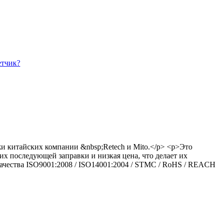
етчик?