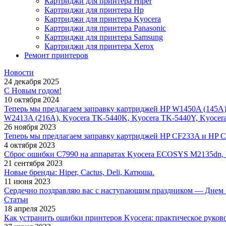
Картриджи для принтера Hiper
Картриджи для принтера Hp
Картриджи для принтера Kyocera
Картриджи для принтера Panasonic
Картриджи для принтера Samsung
Картриджи для принтера Xerox
Ремонт принтеров
Новости
24 декабря 2025
С Новым годом!
10 октября 2024
Теперь мы предлагаем заправку картриджей HP W1450A (145A
W2413A (216A), Kyocera TK-5440K, Kyocera TK-5440Y, Kyocer
26 ноября 2023
Теперь мы предлагаем заправку картриджей HP CF233A и HP 
4 октября 2023
Сброс ошибки С7990 на аппаратах Kyocera ECOSYS M2135dn,
21 сентября 2023
Новые бренды: Hiper, Cactus, Deli, Катюша.
11 июня 2023
Сердечно поздравляю вас с наступающим праздником — Днем 
Статьи
18 апреля 2025
Как устранить ошибки принтеров Kyocera: практическое руков