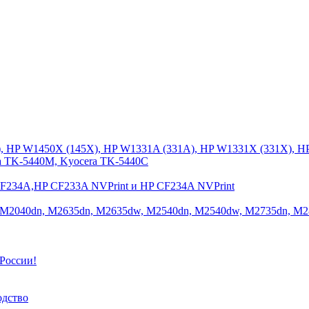
), HP W1450X (145X), HP W1331A (331A), HP W1331X (331X), H
a TK-5440M, Kyocera TK-5440C
CF234A,HP CF233A NVPrint и HP CF234A NVPrint
 M2040dn, M2635dn, M2635dw, M2540dn, M2540dw, M2735dn, M2
России!
одство