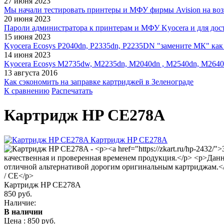
27 июня 2023
Мы начали тестировать принтеры и МФУ фирмы Avision на воз
20 июня 2023
Пароли администратора к принтерам и МФУ Kyocera и для дос
15 июня 2023
Kyocera Ecosys P2040dn, P2335dn, P2235DN "замените МК" как 
14 июня 2023
Kyocera Ecosys M2735dw, M2235dn, M2040dn , M2540dn, M2640
13 августа 2016
Как сэкономить на заправке картриджей в Зеленограде
К сравнению
Распечатать
Картридж HP CE278A
Картридж HP CE278A
850 руб.
Наличие:
В наличии
Цена :
850 руб.