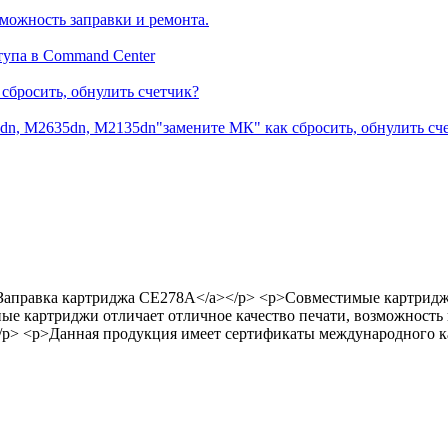
можность заправки и ремонта.
тупа в Command Center
сбросить, обнулить счетчик?
dn, M2635dn, M2135dn"замените МК" как сбросить, обнулить сч