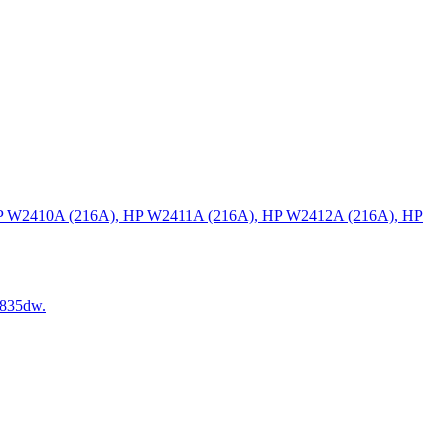
P W2410A (216A), HP W2411A (216A), HP W2412A (216A), HP
835dw.