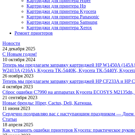
Картриджи для принтера Hiper
Картриджи для принтера Hp
Картриджи для принтера Kyocera
Картриджи для принтера Panasonic
Картриджи для принтера Samsung
Картриджи для принтера Xerox
Ремонт принтеров
Новости
24 декабря 2025
С Новым годом!
10 октября 2024
Теперь мы предлагаем заправку картриджей HP W1450A (145A
W2413A (216A), Kyocera TK-5440K, Kyocera TK-5440Y, Kyocer
26 ноября 2023
Теперь мы предлагаем заправку картриджей HP CF233A и HP 
4 октября 2023
Сброс ошибки С7990 на аппаратах Kyocera ECOSYS M2135dn,
21 сентября 2023
Новые бренды: Hiper, Cactus, Deli, Катюша.
11 июня 2023
Сердечно поздравляю вас с наступающим праздником — Днем 
Статьи
18 апреля 2025
Как устранить ошибки принтеров Kyocera: практическое руков