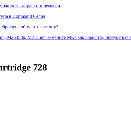
можность заправки и ремонта.
тупа в Command Center
сбросить, обнулить счетчик?
dn, M2635dn, M2135dn"замените МК" как сбросить, обнулить сч
rtridge 728