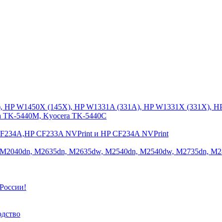
), HP W1450X (145X), HP W1331A (331A), HP W1331X (331X), H
a TK-5440M, Kyocera TK-5440C
CF234A,HP CF233A NVPrint и HP CF234A NVPrint
 M2040dn, M2635dn, M2635dw, M2540dn, M2540dw, M2735dn, M2
России!
одство