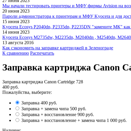
27 июня 2023
Мы начали тестировать принтеры и МФУ фирмы Avision на воз
20 июня 2023
Пароли администратора к принтерам и МФУ Kyocera и для дос
15 июня 2023
Kyocera Ecosys P2040dn, P2335dn, P2235DN "замените МК" как 
14 июня 2023
Kyocera Ecosys M2735dw, M2235dn, M2040dn , M2540dn, M2640
13 августа 2016
Как сэкономить на заправке картриджей в Зеленограде
К сравнению
Распечатать
Заправка картриджа Canon Ca
Заправка картриджа Canon Cartridge 728
400 руб.
Пожалуйства, выберите:
Заправка
400 руб.
Заправка + замена чипа
500 руб.
Заправка + восстановление
900 руб.
Заправка + восстановление + замена чипа
1 000 руб.
Наличие: