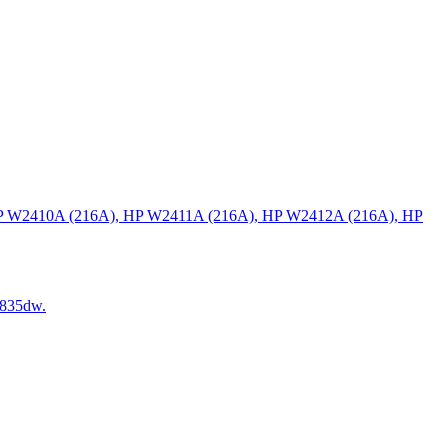
P W2410A (216A), HP W2411A (216A), HP W2412A (216A), HP
835dw.