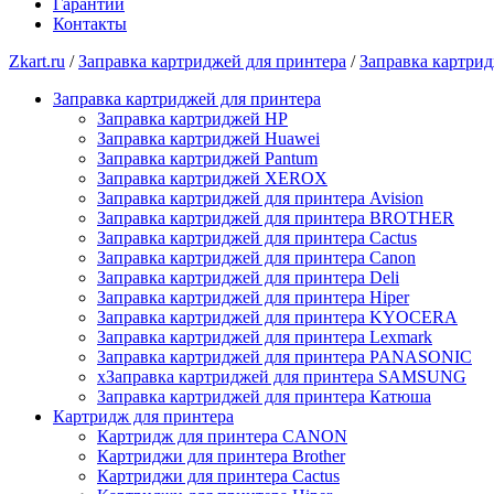
Гарантии
Контакты
Zkart.ru
/
Заправка картриджей для принтера
/
Заправка картрид
Заправка картриджей для принтера
Заправка картриджей HP
Заправка картриджей Huawei
Заправка картриджей Pantum
Заправка картриджей XEROX
Заправка картриджей для принтера Avision
Заправка картриджей для принтера BROTHER
Заправка картриджей для принтера Cactus
Заправка картриджей для принтера Canon
Заправка картриджей для принтера Deli
Заправка картриджей для принтера Hiper
Заправка картриджей для принтера KYOCERA
Заправка картриджей для принтера Lexmark
Заправка картриджей для принтера PANASONIC
xЗаправка картриджей для принтера SAMSUNG
Заправка картриджей для принтера Катюша
Картридж для принтера
Картридж для принтера CANON
Картриджи для принтера Brother
Картриджи для принтера Cactus