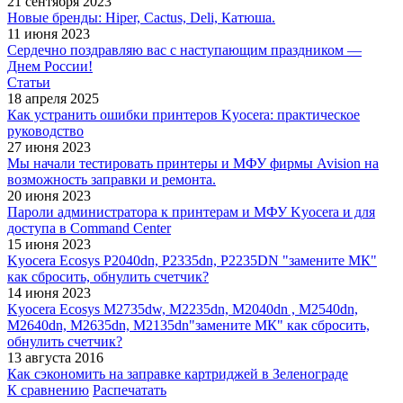
21 сентября 2023
Новые бренды: Hiper, Cactus, Deli, Катюша.
11 июня 2023
Сердечно поздравляю вас с наступающим праздником —
Днем России!
Статьи
18 апреля 2025
Как устранить ошибки принтеров Kyocera: практическое
руководство
27 июня 2023
Мы начали тестировать принтеры и МФУ фирмы Avision на
возможность заправки и ремонта.
20 июня 2023
Пароли администратора к принтерам и МФУ Kyocera и для
доступа в Command Center
15 июня 2023
Kyocera Ecosys P2040dn, P2335dn, P2235DN "замените МК"
как сбросить, обнулить счетчик?
14 июня 2023
Kyocera Ecosys M2735dw, M2235dn, M2040dn , M2540dn,
M2640dn, M2635dn, M2135dn"замените МК" как сбросить,
обнулить счетчик?
13 августа 2016
Как сэкономить на заправке картриджей в Зеленограде
К сравнению
Распечатать