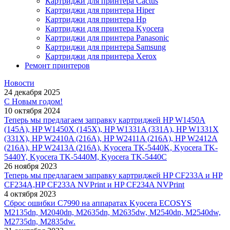
Картриджи для принтера Cactus
Картриджи для принтера Hiper
Картриджи для принтера Hp
Картриджи для принтера Kyocera
Картриджи для принтера Panasonic
Картриджи для принтера Samsung
Картриджи для принтера Xerox
Ремонт принтеров
Новости
24 декабря 2025
С Новым годом!
10 октября 2024
Теперь мы предлагаем заправку картриджей HP W1450A
(145A), HP W1450X (145X), HP W1331A (331A), HP W1331X
(331X), HP W2410A (216A), HP W2411A (216A), HP W2412A
(216A), HP W2413A (216A), Kyocera TK-5440K, Kyocera TK-
5440Y, Kyocera TK-5440M, Kyocera TK-5440C
26 ноября 2023
Теперь мы предлагаем заправку картриджей HP CF233A и HP
CF234A,HP CF233A NVPrint и HP CF234A NVPrint
4 октября 2023
Сброс ошибки С7990 на аппаратах Kyocera ECOSYS
M2135dn, M2040dn, M2635dn, M2635dw, M2540dn, M2540dw,
M2735dn, M2835dw.