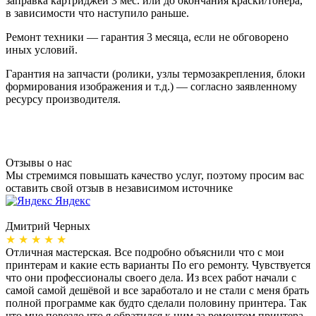
заправка картриджей 3 мес. или до окончания краски/тонера,
в зависимости что наступило раньше.
Ремонт техники — гарантия 3 месяца, если не обговорено
иных условий.
Гарантия на запчасти (ролики, узлы термозакрепления, блоки
формирования изображения и т.д.) — согласно заявленному
ресурсу производителя.
Отзывы о нас
Мы стремимся повышать качество услуг, поэтому просим вас
оставить свой отзыв в независимом источнике
Яндекс
Дмитрий Черных
А
★ ★ ★ ★ ★
Отличная мастерская. Все подробно объяснили что с мои
Н
принтерам и какие есть варианты По его ремонту. Чувствуется
п
что они профессионалы своего дела. Из всех работ начали с
п
самой самой дешёвой и все заработало и не стали с меня брать
п
полной программе как будто сделали половину принтера. Так
о
что мне повезло что я обратился к ним за ремонтом принтера.
о