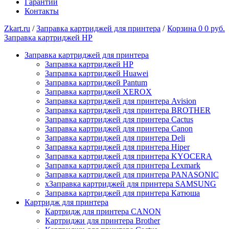
Гарантии
Контакты
Zkart.ru
/
Заправка картриджей для принтера
/
Корзина
0
0 руб.
Заправка картриджей HP
Заправка картриджей для принтера
Заправка картриджей HP
Заправка картриджей Huawei
Заправка картриджей Pantum
Заправка картриджей XEROX
Заправка картриджей для принтера Avision
Заправка картриджей для принтера BROTHER
Заправка картриджей для принтера Cactus
Заправка картриджей для принтера Canon
Заправка картриджей для принтера Deli
Заправка картриджей для принтера Hiper
Заправка картриджей для принтера KYOCERA
Заправка картриджей для принтера Lexmark
Заправка картриджей для принтера PANASONIC
xЗаправка картриджей для принтера SAMSUNG
Заправка картриджей для принтера Катюша
Картридж для принтера
Картридж для принтера CANON
Картриджи для принтера Brother