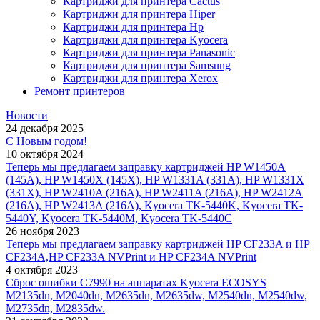
Картриджи для принтера Cactus
Картриджи для принтера Hiper
Картриджи для принтера Hp
Картриджи для принтера Kyocera
Картриджи для принтера Panasonic
Картриджи для принтера Samsung
Картриджи для принтера Xerox
Ремонт принтеров
Новости
24 декабря 2025
С Новым годом!
10 октября 2024
Теперь мы предлагаем заправку картриджей HP W1450A
(145A), HP W1450X (145X), HP W1331A (331A), HP W1331X
(331X), HP W2410A (216A), HP W2411A (216A), HP W2412A
(216A), HP W2413A (216A), Kyocera TK-5440K, Kyocera TK-
5440Y, Kyocera TK-5440M, Kyocera TK-5440C
26 ноября 2023
Теперь мы предлагаем заправку картриджей HP CF233A и HP
CF234A,HP CF233A NVPrint и HP CF234A NVPrint
4 октября 2023
Сброс ошибки С7990 на аппаратах Kyocera ECOSYS
M2135dn, M2040dn, M2635dn, M2635dw, M2540dn, M2540dw,
M2735dn, M2835dw.