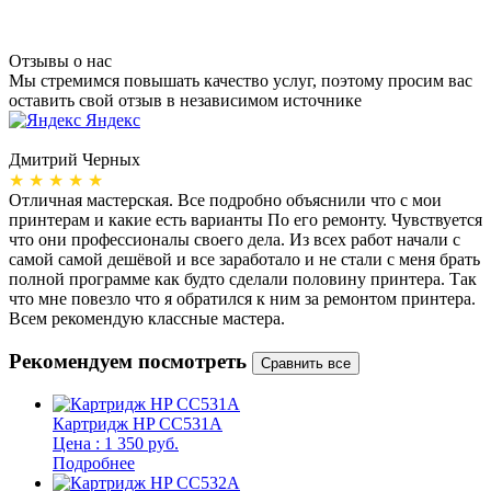
Отзывы о нас
Мы стремимся повышать качество услуг, поэтому просим вас
оставить свой отзыв в независимом источнике
Яндекс
Дмитрий Черных
А
★ ★ ★ ★ ★
Отличная мастерская. Все подробно объяснили что с мои
Н
принтерам и какие есть варианты По его ремонту. Чувствуется
п
что они профессионалы своего дела. Из всех работ начали с
п
самой самой дешёвой и все заработало и не стали с меня брать
п
полной программе как будто сделали половину принтера. Так
о
что мне повезло что я обратился к ним за ремонтом принтера.
о
Всем рекомендую классные мастера.
б
Рекомендуем посмотреть
Картридж HP CC531A
Цена : 1 350 руб.
Подробнее