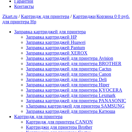
Гарантии
Контакты
Zkart.ru
/
Картридж для принтера
/
Картриджи
Корзина
0
0 руб.
для принтера Hp
Заправка картриджей для принтера
Заправка картриджей HP
Заправка картриджей Huawei
Заправка картриджей Pantum
Заправка картриджей XEROX
Заправка картриджей для принтера Avision
Заправка картриджей для принтера BROTHER
Заправка картриджей для принтера Cactus
Заправка картриджей для принтера Canon
Заправка картриджей для принтера Deli
Заправка картриджей для принтера Hiper
Заправка картриджей для принтера KYOCERA
Заправка картриджей для принтера Lexmark
Заправка картриджей для принтера PANASONIC
xЗаправка картриджей для принтера SAMSUNG
Заправка картриджей для принтера Катюша
Картридж для принтера
Картридж для принтера CANON
Картриджи для принтера Brother