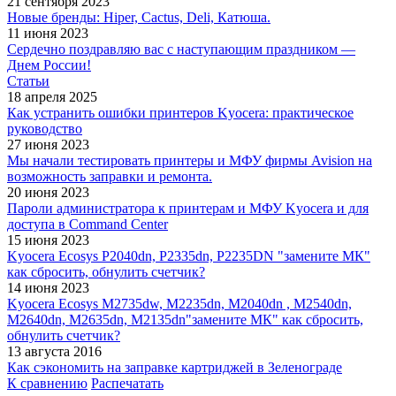
21 сентября 2023
Новые бренды: Hiper, Cactus, Deli, Катюша.
11 июня 2023
Сердечно поздравляю вас с наступающим праздником —
Днем России!
Статьи
18 апреля 2025
Как устранить ошибки принтеров Kyocera: практическое
руководство
27 июня 2023
Мы начали тестировать принтеры и МФУ фирмы Avision на
возможность заправки и ремонта.
20 июня 2023
Пароли администратора к принтерам и МФУ Kyocera и для
доступа в Command Center
15 июня 2023
Kyocera Ecosys P2040dn, P2335dn, P2235DN "замените МК"
как сбросить, обнулить счетчик?
14 июня 2023
Kyocera Ecosys M2735dw, M2235dn, M2040dn , M2540dn,
M2640dn, M2635dn, M2135dn"замените МК" как сбросить,
обнулить счетчик?
13 августа 2016
Как сэкономить на заправке картриджей в Зеленограде
К сравнению
Распечатать