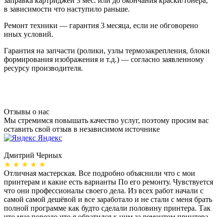
заправка картриджей 3 мес. или до окончания краски/тонера,
в зависимости что наступило раньше.
Ремонт техники — гарантия 3 месяца, если не обговорено
иных условий.
Гарантия на запчасти (ролики, узлы термозакрепления, блоки
формирования изображения и т.д.) — согласно заявленному
ресурсу производителя.
Отзывы о нас
Мы стремимся повышать качество услуг, поэтому просим вас
оставить свой отзыв в независимом источнике
Яндекс
Дмитрий Черных
А
★ ★ ★ ★ ★
Отличная мастерская. Все подробно объяснили что с мои
Н
принтерам и какие есть варианты По его ремонту. Чувствуется
п
что они профессионалы своего дела. Из всех работ начали с
п
самой самой дешёвой и все заработало и не стали с меня брать
п
полной программе как будто сделали половину принтера. Так
о
что мне повезло что я обратился к ним за ремонтом принтера.
о