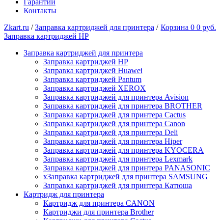
Гарантии
Контакты
Zkart.ru
/
Заправка картриджей для принтера
/
Корзина
0
0 руб.
Заправка картриджей HP
Заправка картриджей для принтера
Заправка картриджей HP
Заправка картриджей Huawei
Заправка картриджей Pantum
Заправка картриджей XEROX
Заправка картриджей для принтера Avision
Заправка картриджей для принтера BROTHER
Заправка картриджей для принтера Cactus
Заправка картриджей для принтера Canon
Заправка картриджей для принтера Deli
Заправка картриджей для принтера Hiper
Заправка картриджей для принтера KYOCERA
Заправка картриджей для принтера Lexmark
Заправка картриджей для принтера PANASONIC
xЗаправка картриджей для принтера SAMSUNG
Заправка картриджей для принтера Катюша
Картридж для принтера
Картридж для принтера CANON
Картриджи для принтера Brother