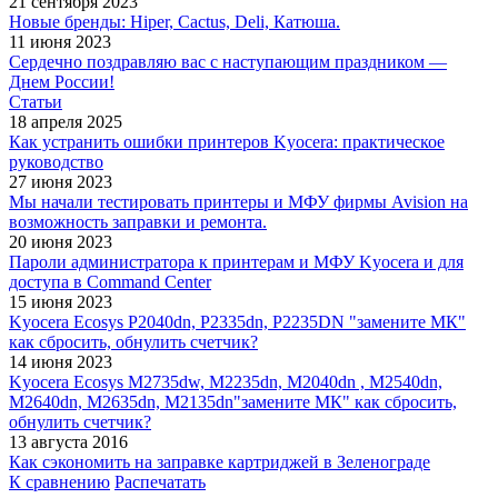
21 сентября 2023
Новые бренды: Hiper, Cactus, Deli, Катюша.
11 июня 2023
Сердечно поздравляю вас с наступающим праздником —
Днем России!
Статьи
18 апреля 2025
Как устранить ошибки принтеров Kyocera: практическое
руководство
27 июня 2023
Мы начали тестировать принтеры и МФУ фирмы Avision на
возможность заправки и ремонта.
20 июня 2023
Пароли администратора к принтерам и МФУ Kyocera и для
доступа в Command Center
15 июня 2023
Kyocera Ecosys P2040dn, P2335dn, P2235DN "замените МК"
как сбросить, обнулить счетчик?
14 июня 2023
Kyocera Ecosys M2735dw, M2235dn, M2040dn , M2540dn,
M2640dn, M2635dn, M2135dn"замените МК" как сбросить,
обнулить счетчик?
13 августа 2016
Как сэкономить на заправке картриджей в Зеленограде
К сравнению
Распечатать