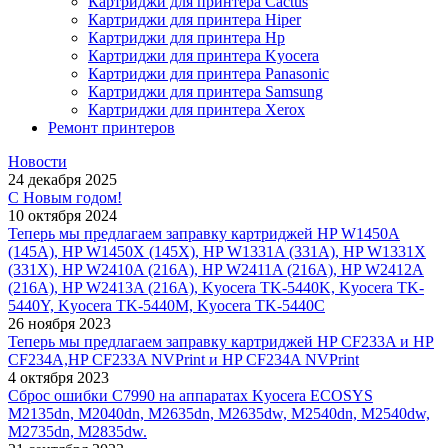
Картриджи для принтера Cactus
Картриджи для принтера Hiper
Картриджи для принтера Hp
Картриджи для принтера Kyocera
Картриджи для принтера Panasonic
Картриджи для принтера Samsung
Картриджи для принтера Xerox
Ремонт принтеров
Новости
24 декабря 2025
С Новым годом!
10 октября 2024
Теперь мы предлагаем заправку картриджей HP W1450A
(145A), HP W1450X (145X), HP W1331A (331A), HP W1331X
(331X), HP W2410A (216A), HP W2411A (216A), HP W2412A
(216A), HP W2413A (216A), Kyocera TK-5440K, Kyocera TK-
5440Y, Kyocera TK-5440M, Kyocera TK-5440C
26 ноября 2023
Теперь мы предлагаем заправку картриджей HP CF233A и HP
CF234A,HP CF233A NVPrint и HP CF234A NVPrint
4 октября 2023
Сброс ошибки С7990 на аппаратах Kyocera ECOSYS
M2135dn, M2040dn, M2635dn, M2635dw, M2540dn, M2540dw,
M2735dn, M2835dw.