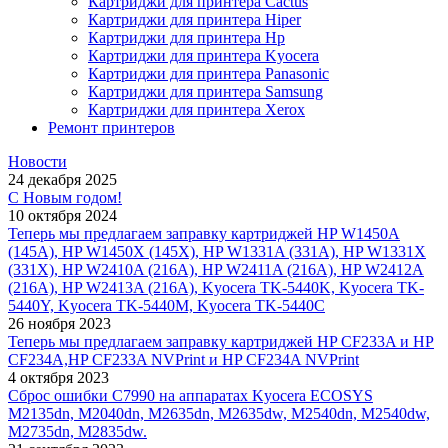
Картриджи для принтера Cactus
Картриджи для принтера Hiper
Картриджи для принтера Hp
Картриджи для принтера Kyocera
Картриджи для принтера Panasonic
Картриджи для принтера Samsung
Картриджи для принтера Xerox
Ремонт принтеров
Новости
24 декабря 2025
С Новым годом!
10 октября 2024
Теперь мы предлагаем заправку картриджей HP W1450A
(145A), HP W1450X (145X), HP W1331A (331A), HP W1331X
(331X), HP W2410A (216A), HP W2411A (216A), HP W2412A
(216A), HP W2413A (216A), Kyocera TK-5440K, Kyocera TK-
5440Y, Kyocera TK-5440M, Kyocera TK-5440C
26 ноября 2023
Теперь мы предлагаем заправку картриджей HP CF233A и HP
CF234A,HP CF233A NVPrint и HP CF234A NVPrint
4 октября 2023
Сброс ошибки С7990 на аппаратах Kyocera ECOSYS
M2135dn, M2040dn, M2635dn, M2635dw, M2540dn, M2540dw,
M2735dn, M2835dw.