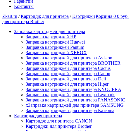
Гарантии
Контакты
Zkart.ru
/
Картридж для принтера
/
Картриджи
Корзина
0
0 руб.
для принтера Brother
Заправка картриджей для принтера
Заправка картриджей HP
Заправка картриджей Huawei
Заправка картриджей Pantum
Заправка картриджей XEROX
Заправка картриджей для принтера Avision
Заправка картриджей для принтера BROTHER
Заправка картриджей для принтера Cactus
Заправка картриджей для принтера Canon
Заправка картриджей для принтера Deli
Заправка картриджей для принтера Hiper
Заправка картриджей для принтера KYOCERA
Заправка картриджей для принтера Lexmark
Заправка картриджей для принтера PANASONIC
xЗаправка картриджей для принтера SAMSUNG
Заправка картриджей для принтера Катюша
Картридж для принтера
Картридж для принтера CANON
Картриджи для принтера Brother