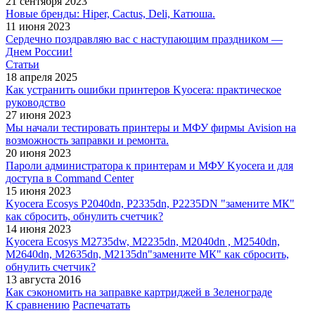
21 сентября 2023
Новые бренды: Hiper, Cactus, Deli, Катюша.
11 июня 2023
Сердечно поздравляю вас с наступающим праздником —
Днем России!
Статьи
18 апреля 2025
Как устранить ошибки принтеров Kyocera: практическое
руководство
27 июня 2023
Мы начали тестировать принтеры и МФУ фирмы Avision на
возможность заправки и ремонта.
20 июня 2023
Пароли администратора к принтерам и МФУ Kyocera и для
доступа в Command Center
15 июня 2023
Kyocera Ecosys P2040dn, P2335dn, P2235DN "замените МК"
как сбросить, обнулить счетчик?
14 июня 2023
Kyocera Ecosys M2735dw, M2235dn, M2040dn , M2540dn,
M2640dn, M2635dn, M2135dn"замените МК" как сбросить,
обнулить счетчик?
13 августа 2016
Как сэкономить на заправке картриджей в Зеленограде
К сравнению
Распечатать