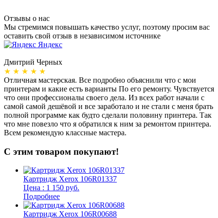
Отзывы о нас
Мы стремимся повышать качество услуг, поэтому просим вас
оставить свой отзыв в независимом источнике
Яндекс
Дмитрий Черных
А
★ ★ ★ ★ ★
Отличная мастерская. Все подробно объяснили что с мои
Н
принтерам и какие есть варианты По его ремонту. Чувствуется
п
что они профессионалы своего дела. Из всех работ начали с
п
самой самой дешёвой и все заработало и не стали с меня брать
п
полной программе как будто сделали половину принтера. Так
о
что мне повезло что я обратился к ним за ремонтом принтера.
о
Всем рекомендую классные мастера.
б
С этим товаром покупают!
Картридж Xerox 106R01337
Цена : 1 150 руб.
Подробнее
Картридж Xerox 106R00688