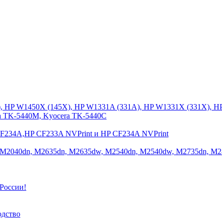
), HP W1450X (145X), HP W1331A (331A), HP W1331X (331X), H
a TK-5440M, Kyocera TK-5440C
CF234A,HP CF233A NVPrint и HP CF234A NVPrint
 M2040dn, M2635dn, M2635dw, M2540dn, M2540dw, M2735dn, M2
России!
одство