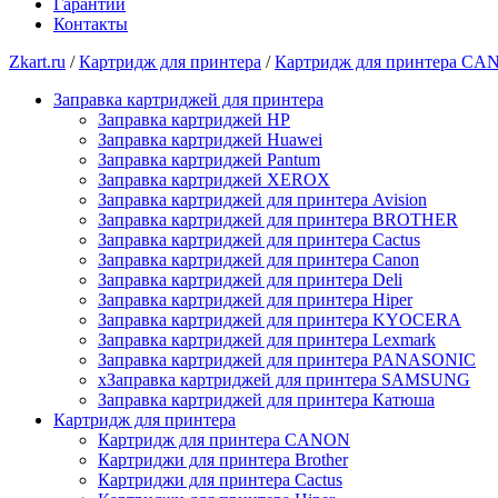
Гарантии
Контакты
Zkart.ru
/
Картридж для принтера
/
Картридж для принтера C
Заправка картриджей для принтера
Заправка картриджей HP
Заправка картриджей Huawei
Заправка картриджей Pantum
Заправка картриджей XEROX
Заправка картриджей для принтера Avision
Заправка картриджей для принтера BROTHER
Заправка картриджей для принтера Cactus
Заправка картриджей для принтера Canon
Заправка картриджей для принтера Deli
Заправка картриджей для принтера Hiper
Заправка картриджей для принтера KYOCERA
Заправка картриджей для принтера Lexmark
Заправка картриджей для принтера PANASONIC
xЗаправка картриджей для принтера SAMSUNG
Заправка картриджей для принтера Катюша
Картридж для принтера
Картридж для принтера CANON
Картриджи для принтера Brother
Картриджи для принтера Cactus