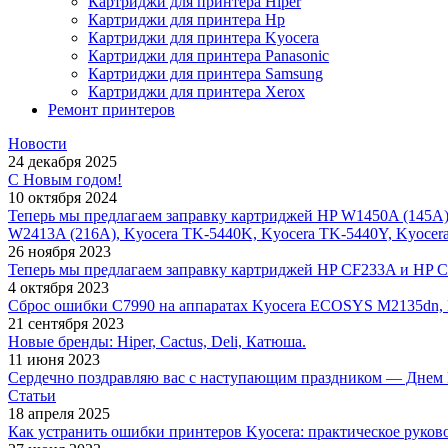
Картриджи для принтера Hiper
Картриджи для принтера Hp
Картриджи для принтера Kyocera
Картриджи для принтера Panasonic
Картриджи для принтера Samsung
Картриджи для принтера Xerox
Ремонт принтеров
Новости
24 декабря 2025
С Новым годом!
10 октября 2024
Теперь мы предлагаем заправку картриджей HP W1450A (145A
W2413A (216A), Kyocera TK-5440K, Kyocera TK-5440Y, Kyocer
26 ноября 2023
Теперь мы предлагаем заправку картриджей HP CF233A и HP 
4 октября 2023
Сброс ошибки С7990 на аппаратах Kyocera ECOSYS M2135dn,
21 сентября 2023
Новые бренды: Hiper, Cactus, Deli, Катюша.
11 июня 2023
Сердечно поздравляю вас с наступающим праздником — Днем 
Статьи
18 апреля 2025
Как устранить ошибки принтеров Kyocera: практическое руков