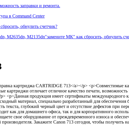
можность заправки и ремонта.
тупа в Command Center
сбросить, обнулить счетчик?
dn, M2635dn, M2135dn"замените МК" как сбросить, обнулить сч
3