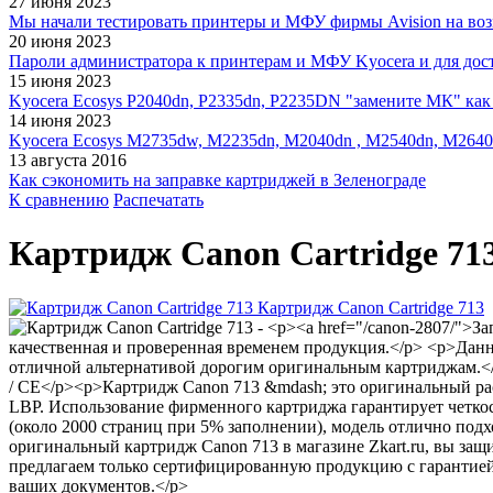
27 июня 2023
Мы начали тестировать принтеры и МФУ фирмы Avision на воз
20 июня 2023
Пароли администратора к принтерам и МФУ Kyocera и для дос
15 июня 2023
Kyocera Ecosys P2040dn, P2335dn, P2235DN "замените МК" как 
14 июня 2023
Kyocera Ecosys M2735dw, M2235dn, M2040dn , M2540dn, M2640
13 августа 2016
Как сэкономить на заправке картриджей в Зеленограде
К сравнению
Распечатать
Картридж Canon Cartridge 71