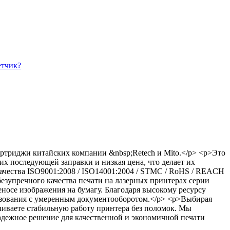
етчик?