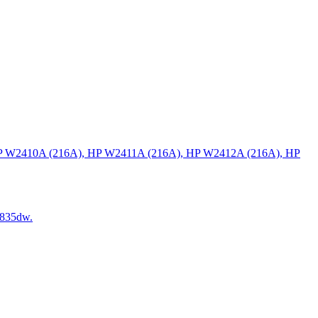
P W2410A (216A), HP W2411A (216A), HP W2412A (216A), HP
835dw.