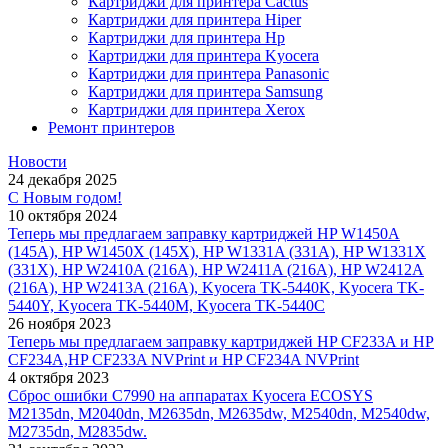
Картриджи для принтера Cactus
Картриджи для принтера Hiper
Картриджи для принтера Hp
Картриджи для принтера Kyocera
Картриджи для принтера Panasonic
Картриджи для принтера Samsung
Картриджи для принтера Xerox
Ремонт принтеров
Новости
24 декабря 2025
С Новым годом!
10 октября 2024
Теперь мы предлагаем заправку картриджей HP W1450A
(145A), HP W1450X (145X), HP W1331A (331A), HP W1331X
(331X), HP W2410A (216A), HP W2411A (216A), HP W2412A
(216A), HP W2413A (216A), Kyocera TK-5440K, Kyocera TK-
5440Y, Kyocera TK-5440M, Kyocera TK-5440C
26 ноября 2023
Теперь мы предлагаем заправку картриджей HP CF233A и HP
CF234A,HP CF233A NVPrint и HP CF234A NVPrint
4 октября 2023
Сброс ошибки С7990 на аппаратах Kyocera ECOSYS
M2135dn, M2040dn, M2635dn, M2635dw, M2540dn, M2540dw,
M2735dn, M2835dw.