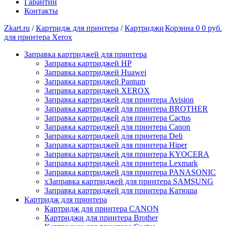
Гарантии
Контакты
Zkart.ru
/
Картридж для принтера
/
Картриджи
Корзина
0
0 руб.
для принтера Xerox
Заправка картриджей для принтера
Заправка картриджей HP
Заправка картриджей Huawei
Заправка картриджей Pantum
Заправка картриджей XEROX
Заправка картриджей для принтера Avision
Заправка картриджей для принтера BROTHER
Заправка картриджей для принтера Cactus
Заправка картриджей для принтера Canon
Заправка картриджей для принтера Deli
Заправка картриджей для принтера Hiper
Заправка картриджей для принтера KYOCERA
Заправка картриджей для принтера Lexmark
Заправка картриджей для принтера PANASONIC
xЗаправка картриджей для принтера SAMSUNG
Заправка картриджей для принтера Катюша
Картридж для принтера
Картридж для принтера CANON
Картриджи для принтера Brother