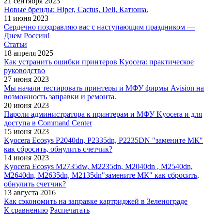
21 сентября 2023
Новые бренды: Hiper, Cactus, Deli, Катюша.
11 июня 2023
Сердечно поздравляю вас с наступающим праздником —
Днем России!
Статьи
18 апреля 2025
Как устранить ошибки принтеров Kyocera: практическое
руководство
27 июня 2023
Мы начали тестировать принтеры и МФУ фирмы Avision на
возможность заправки и ремонта.
20 июня 2023
Пароли администратора к принтерам и МФУ Kyocera и для
доступа в Command Center
15 июня 2023
Kyocera Ecosys P2040dn, P2335dn, P2235DN "замените МК"
как сбросить, обнулить счетчик?
14 июня 2023
Kyocera Ecosys M2735dw, M2235dn, M2040dn , M2540dn,
M2640dn, M2635dn, M2135dn"замените МК" как сбросить,
обнулить счетчик?
13 августа 2016
Как сэкономить на заправке картриджей в Зеленограде
К сравнению
Распечатать