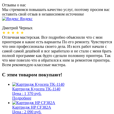
Отзывы о нас
Мы стремимся повышать качество услуг, поэтому просим вас
оставить свой отзыв в независимом источнике
Яндекс
Дмитрий Черных
А
★ ★ ★ ★ ★
Отличная мастерская. Все подробно объяснили что с мои
Н
принтерам и какие есть варианты По его ремонту. Чувствуется
п
что они профессионалы своего дела. Из всех работ начали с
п
самой самой дешёвой и все заработало и не стали с меня брать
п
полной программе как будто сделали половину принтера. Так
о
что мне повезло что я обратился к ним за ремонтом принтера.
о
Всем рекомендую классные мастера.
б
С этим товаром покупают!
Картридж Kyocera TK-1140
Цена : 1 370 руб.
Подробнее
Картридж HP CF382A
Цена : 2 090 руб.