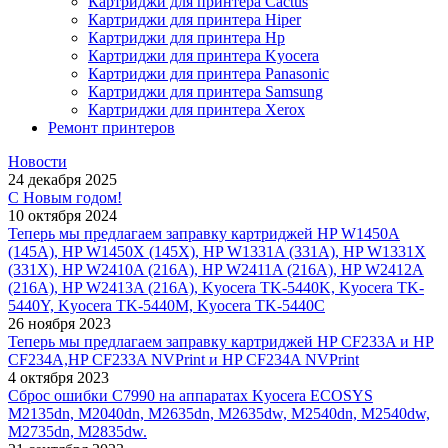
Картриджи для принтера Cactus
Картриджи для принтера Hiper
Картриджи для принтера Hp
Картриджи для принтера Kyocera
Картриджи для принтера Panasonic
Картриджи для принтера Samsung
Картриджи для принтера Xerox
Ремонт принтеров
Новости
24 декабря 2025
С Новым годом!
10 октября 2024
Теперь мы предлагаем заправку картриджей HP W1450A
(145A), HP W1450X (145X), HP W1331A (331A), HP W1331X
(331X), HP W2410A (216A), HP W2411A (216A), HP W2412A
(216A), HP W2413A (216A), Kyocera TK-5440K, Kyocera TK-
5440Y, Kyocera TK-5440M, Kyocera TK-5440C
26 ноября 2023
Теперь мы предлагаем заправку картриджей HP CF233A и HP
CF234A,HP CF233A NVPrint и HP CF234A NVPrint
4 октября 2023
Сброс ошибки С7990 на аппаратах Kyocera ECOSYS
M2135dn, M2040dn, M2635dn, M2635dw, M2540dn, M2540dw,
M2735dn, M2835dw.