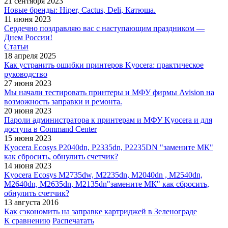
21 сентября 2023
Новые бренды: Hiper, Cactus, Deli, Катюша.
11 июня 2023
Сердечно поздравляю вас с наступающим праздником —
Днем России!
Статьи
18 апреля 2025
Как устранить ошибки принтеров Kyocera: практическое
руководство
27 июня 2023
Мы начали тестировать принтеры и МФУ фирмы Avision на
возможность заправки и ремонта.
20 июня 2023
Пароли администратора к принтерам и МФУ Kyocera и для
доступа в Command Center
15 июня 2023
Kyocera Ecosys P2040dn, P2335dn, P2235DN "замените МК"
как сбросить, обнулить счетчик?
14 июня 2023
Kyocera Ecosys M2735dw, M2235dn, M2040dn , M2540dn,
M2640dn, M2635dn, M2135dn"замените МК" как сбросить,
обнулить счетчик?
13 августа 2016
Как сэкономить на заправке картриджей в Зеленограде
К сравнению
Распечатать