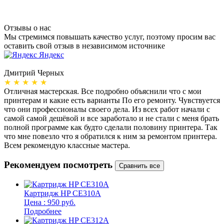
Отзывы о нас
Мы стремимся повышать качество услуг, поэтому просим вас
оставить свой отзыв в независимом источнике
Яндекс
Дмитрий Черных
А
★ ★ ★ ★ ★
Отличная мастерская. Все подробно объяснили что с мои
Н
принтерам и какие есть варианты По его ремонту. Чувствуется
п
что они профессионалы своего дела. Из всех работ начали с
п
самой самой дешёвой и все заработало и не стали с меня брать
п
полной программе как будто сделали половину принтера. Так
о
что мне повезло что я обратился к ним за ремонтом принтера.
о
Всем рекомендую классные мастера.
б
Рекомендуем посмотреть
Картридж HP CE310A
Цена : 950 руб.
Подробнее