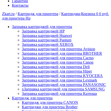
Гарантии
Контакты
Zkart.ru
/
Картридж для принтера
/
Картриджи
Корзина
0
0 руб.
для принтера Hp
Заправка картриджей для принтера
Заправка картриджей HP
Заправка картриджей Huawei
Заправка картриджей Pantum
Заправка картриджей XEROX
Заправка картриджей для принтера Avision
Заправка картриджей для принтера BROTHER
Заправка картриджей для принтера Cactus
Заправка картриджей для принтера Canon
Заправка картриджей для принтера Deli
Заправка картриджей для принтера Hiper
Заправка картриджей для принтера KYOCERA
Заправка картриджей для принтера Lexmark
Заправка картриджей для принтера PANASONIC
xЗаправка картриджей для принтера SAMSUNG
Заправка картриджей для принтера Катюша
Картридж для принтера
Картридж для принтера CANON
Картриджи для принтера Brother