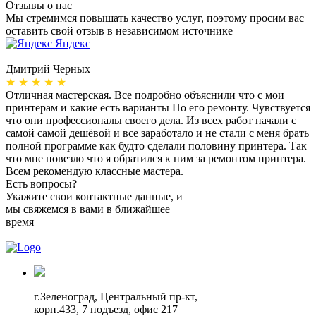
Отзывы о нас
Мы стремимся повышать качество услуг, поэтому просим вас
оставить свой отзыв в независимом источнике
Яндекс
Дмитрий Черных
А
★ ★ ★ ★ ★
Отличная мастерская. Все подробно объяснили что с мои
Н
принтерам и какие есть варианты По его ремонту. Чувствуется
п
что они профессионалы своего дела. Из всех работ начали с
п
самой самой дешёвой и все заработало и не стали с меня брать
п
полной программе как будто сделали половину принтера. Так
о
что мне повезло что я обратился к ним за ремонтом принтера.
о
Всем рекомендую классные мастера.
б
Есть вопросы?
Укажите свои контактные данные, и
мы свяжемся в вами в ближайшее
время
г.Зеленоград,
Центральный пр-кт,
корп.433, 7 подъезд, офис 217