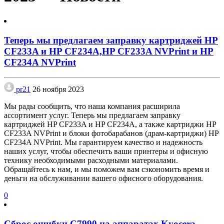
Теперь мы предлагаем заправку картриджей HP
CF233A и HP CF234A,HP CF233A NVPrint и HP
CF234A NVPrint
pr21
26 ноября 2023
Мы рады сообщить, что наша компания расширила
ассортимент услуг. Теперь мы предлагаем заправку
картриджей HP CF233A и HP CF234A, а также картриджи HP
CF233A NVPrint и блоки фотобарабанов (драм-картриджи) HP
CF234A NVPrint. Мы гарантируем качество и надежность
наших услуг, чтобы обеспечить ваши принтеры и офисную
технику необходимыми расходными материалами.
Обращайтесь к нам, и мы поможем вам сэкономить время и
деньги на обслуживании вашего офисного оборудования.
0
Сброс ошибки С7990 на аппаратах Kyocera