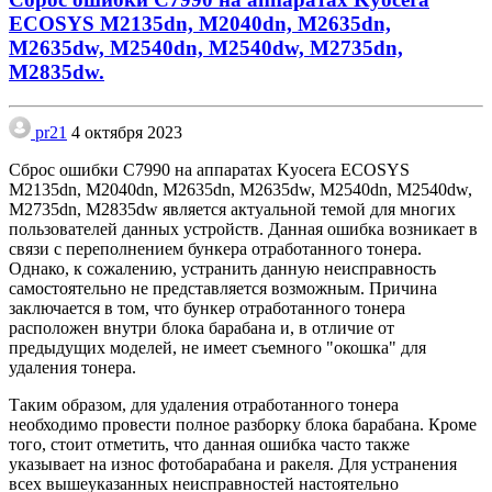
ECOSYS M2135dn, M2040dn, M2635dn,
M2635dw, M2540dn, M2540dw, M2735dn,
M2835dw.
pr21
4 октября 2023
Сброс ошибки С7990 на аппаратах Kyocera ECOSYS
M2135dn, M2040dn, M2635dn, M2635dw, M2540dn, M2540dw,
M2735dn, M2835dw является актуальной темой для многих
пользователей данных устройств. Данная ошибка возникает в
связи с переполнением бункера отработанного тонера.
Однако, к сожалению, устранить данную неисправность
самостоятельно не представляется возможным. Причина
заключается в том, что бункер отработанного тонера
расположен внутри блока барабана и, в отличие от
предыдущих моделей, не имеет съемного "окошка" для
удаления тонера.
Таким образом, для удаления отработанного тонера
необходимо провести полное разборку блока барабана. Кроме
того, стоит отметить, что данная ошибка часто также
указывает на износ фотобарабана и ракеля. Для устранения
всех вышеуказанных неисправностей настоятельно